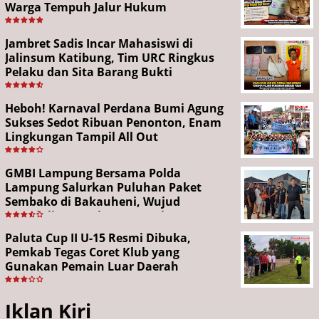
Warga Tempuh Jalur Hukum
Jambret Sadis Incar Mahasiswi di
Jalinsum Katibung, Tim URC Ringkus
Pelaku dan Sita Barang Bukti
Heboh! Karnaval Perdana Bumi Agung
Sukses Sedot Ribuan Penonton, Enam
Lingkungan Tampil All Out
GMBI Lampung Bersama Polda
Lampung Salurkan Puluhan Paket
Sembako di Bakauheni, Wujud
Kepedulian Sambut HUT RI ke-81
Paluta Cup II U-15 Resmi Dibuka,
Pemkab Tegas Coret Klub yang
Gunakan Pemain Luar Daerah
Iklan Kiri