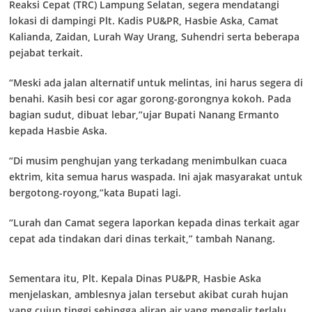
Reaksi Cepat (TRC) Lampung Selatan, segera mendatangi
lokasi di dampingi Plt. Kadis PU&PR, Hasbie Aska, Camat
Kalianda, Zaidan, Lurah Way Urang, Suhendri serta beberapa
pejabat terkait.
“Meski ada jalan alternatif untuk melintas, ini harus segera di
benahi. Kasih besi cor agar gorong-gorongnya kokoh. Pada
bagian sudut, dibuat lebar,”ujar Bupati Nanang Ermanto
kepada Hasbie Aska.
“Di musim penghujan yang terkadang menimbulkan cuaca
ektrim, kita semua harus waspada. Ini ajak masyarakat untuk
bergotong-royong,”kata Bupati lagi.
“Lurah dan Camat segera laporkan kepada dinas terkait agar
cepat ada tindakan dari dinas terkait,” tambah Nanang.
Sementara itu, Plt. Kepala Dinas PU&PR, Hasbie Aska
menjelaskan, amblesnya jalan tersebut akibat curah hujan
yang cujup tinggi sehingga aliran air yang mengalir terlalu