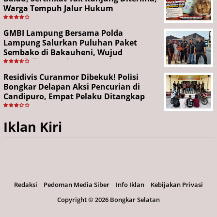
Warga Tempuh Jalur Hukum
GMBI Lampung Bersama Polda
Lampung Salurkan Puluhan Paket
Sembako di Bakauheni, Wujud
Kepedulian Sambut HUT RI ke-81
Residivis Curanmor Dibekuk! Polisi
Bongkar Delapan Aksi Pencurian di
Candipuro, Empat Pelaku Ditangkap
Iklan Kiri
Redaksi
Pedoman Media Siber
Info Iklan
Kebijakan Privasi
Copyright ©
2026 Bongkar Selatan