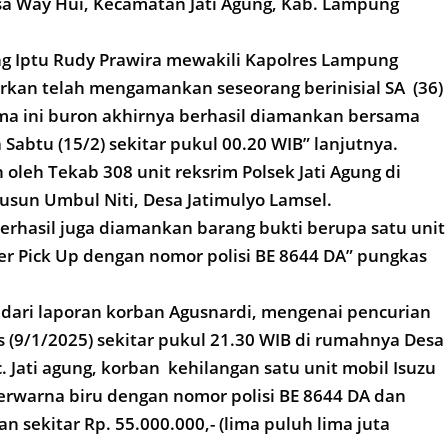
esa Way Hui, Kecamatan Jati Agung, Kab. Lampung
ng Iptu Rudy Prawira mewakili Kapolres Lampung
kan telah mengamankan seseorang berinisial SA (36)
ma ini buron akhirnya berhasil diamankan bersama
Sabtu (15/2) sekitar pukul 00.20 WIB” lanjutnya.
oleh Tekab 308 unit reksrim Polsek Jati Agung di
sun Umbul Niti, Desa Jatimulyo Lamsel.
berhasil juga diamankan barang bukti berupa satu unit
er Pick Up dengan nomor polisi BE 8644 DA” pungkas
 dari laporan korban Agusnardi, mengenai pencurian
s (9/1/2025) sekitar pukul 21.30 WIB di rumahnya Desa
. Jati agung, korban kehilangan satu unit mobil Isuzu
erwarna biru dengan nomor polisi BE 8644 DA dan
 sekitar Rp. 55.000.000,- (lima puluh lima juta