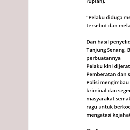
rupiah).
“Pelaku diduga m
tersebut dan mela
Dari hasil penyeli
Tanjung Senang, B
perbuatannya
Pelaku kini dijer
Pemberatan dan s
Polisi mengimbau
kriminal dan seg
masyarakat semak
ragu untuk berko
mengatasi kejahat