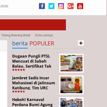
 2026
Tulang Bawang Barat
Kota Lainnya
+
sehatan
berita
POPULER
Dugaan Pungli PTSL
Mencuat di Sabah
Balau, Sertifikat Tak
Kunjung Diterima,
Warga Tempuh Jalur
Jambret Sadis Incar
Hukum
Mahasiswi di Jalinsum
Katibung, Tim URC
Ringkus Pelaku dan
Sita Barang Bukti
Heboh! Karnaval
Perdana Bumi Agung