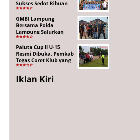
Sukses Sedot Ribuan
Penonton, Enam
Lingkungan Tampil All
GMBI Lampung
Out
Bersama Polda
Lampung Salurkan
Puluhan Paket
Sembako di
Paluta Cup II U-15
Bakauheni, Wujud
Resmi Dibuka, Pemkab
Kepedulian Sambut
Tegas Coret Klub yang
HUT RI ke-81
Gunakan Pemain Luar
Daerah
Iklan Kiri