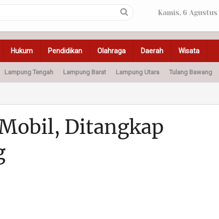
Kamis, 6 Agustus
Hukum
Pendidikan
Olahraga
Daerah
Wisata
Lampung Tengah
Lampung Barat
Lampung Utara
Tulang Bawang
Peristiwa
Olahraga
Pendidikan
Otomotif
Ke
Mobil, Ditangkap
g