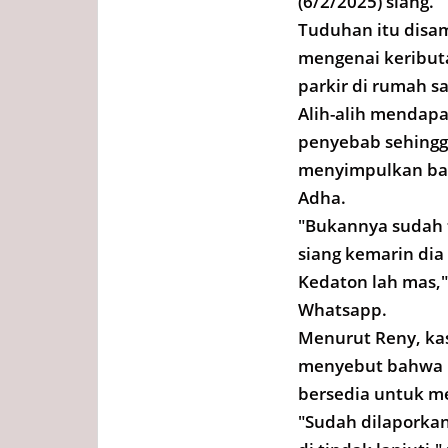
(6/2/2025) siang.
Tuduhan itu disam
mengenai keributa
parkir di rumah s
Alih-alih mendapa
penyebab sehingg
menyimpulkan bahw
Adha.
"Bukannya sudah t
siang kemarin dia
Kedaton lah mas,"
Whatsapp.
Menurut Reny, kas
menyebut bahwa K
bersedia untuk me
"Sudah dilaporkan