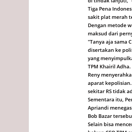
di tindak lanjuti,
Tiga Pena Indone
sakit plat merah t
Dengan metode wa
maksud dari pern
"Tanya aja sama C
disertakan ke poli
yang menyimpulka
TPM Khairil Adha.
Reny menyerahkan
aparat kepolisian
sekitar RS tidak a
Sementara itu, Pe
Apriandi menegas
Bob Bazar terseb
Selain bisa menc