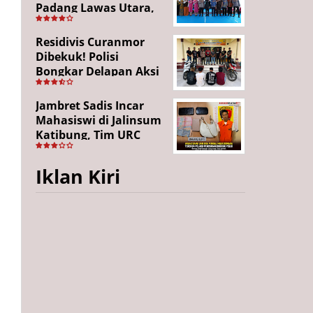
Padang Lawas Utara,
Tandai Babak Baru
Pelayanan Kepolisian
Residivis Curanmor
Dibekuk! Polisi
Bongkar Delapan Aksi
Pencurian di
Candipuro, Empat
Jambret Sadis Incar
Pelaku Ditangkap
Mahasiswi di Jalinsum
Katibung, Tim URC
Ringkus Pelaku dan
Sita Barang Bukti
Iklan Kiri