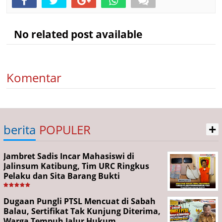
No related post available
Komentar
+
berita
POPULER
Jambret Sadis Incar Mahasiswi di
Jalinsum Katibung, Tim URC Ringkus
Pelaku dan Sita Barang Bukti
Dugaan Pungli PTSL Mencuat di Sabah
Balau, Sertifikat Tak Kunjung Diterima,
Warga Tempuh Jalur Hukum