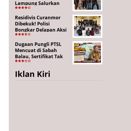
Lampung Salurkan
Puluhan Paket
Sembako di
Residivis Curanmor
Bakauheni, Wujud
Dibekuk! Polisi
Kepedulian Sambut
Bongkar Delapan Aksi
HUT RI ke-81
Pencurian di
Candipuro, Empat
Dugaan Pungli PTSL
Pelaku Ditangkap
Mencuat di Sabah
Balau, Sertifikat Tak
Kunjung Diterima,
Warga Tempuh Jalur
Iklan Kiri
Hukum