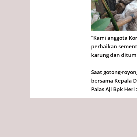
"Kami anggota Ko
perbaikan semen
karung dan ditump
Saat gotong-royon
bersama Kepala D
Palas Aji Bpk Heri
Tags