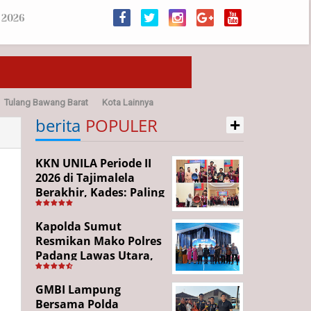
 2026
Tulang Bawang Barat
Kota Lainnya
+
sehatan
berita
POPULER
KKN UNILA Periode II
2026 di Tajimalela
Berakhir, Kades: Paling
Aktif dan Kreatif,
Warga Dapat Doorprize
Kapolda Sumut
Resmikan Mako Polres
Padang Lawas Utara,
Tandai Babak Baru
Pelayanan Kepolisian
GMBI Lampung
Bersama Polda