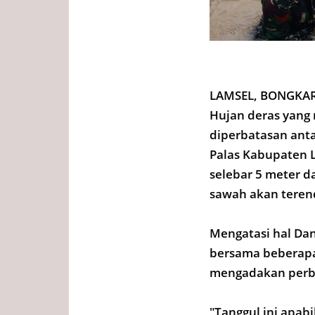
LAMSEL, BONGKAR
Hujan deras yang
diperbatasan anta
Palas Kabupaten 
selebar 5 meter d
sawah akan teren
Mengatasi hal Da
bersama beberapa
mengadakan perba
"Tanggul ini apab