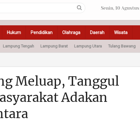
Senin, 10 Agustus
Hukum
Pendidikan
Olahraga
Daerah
Wisata
Lampung Tengah
Lampung Barat
Lampung Utara
Tulang Bawang
Peristiwa
Olahraga
Pendidikan
Otomotif
Ke
ng Meluap, Tanggul
Masyarakat Adakan
ntara