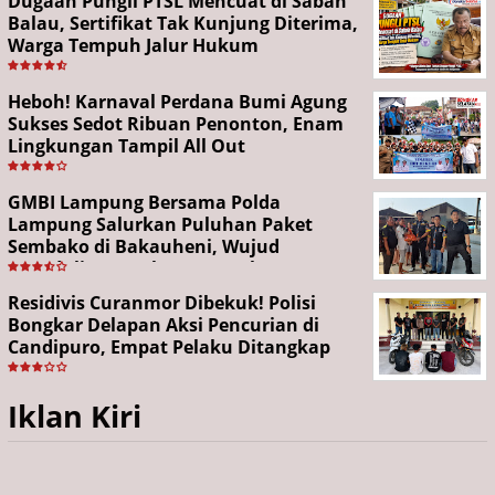
Dugaan Pungli PTSL Mencuat di Sabah
Balau, Sertifikat Tak Kunjung Diterima,
Warga Tempuh Jalur Hukum
Heboh! Karnaval Perdana Bumi Agung
Sukses Sedot Ribuan Penonton, Enam
Lingkungan Tampil All Out
GMBI Lampung Bersama Polda
Lampung Salurkan Puluhan Paket
Sembako di Bakauheni, Wujud
Kepedulian Sambut HUT RI ke-81
Residivis Curanmor Dibekuk! Polisi
Bongkar Delapan Aksi Pencurian di
Candipuro, Empat Pelaku Ditangkap
Iklan Kiri