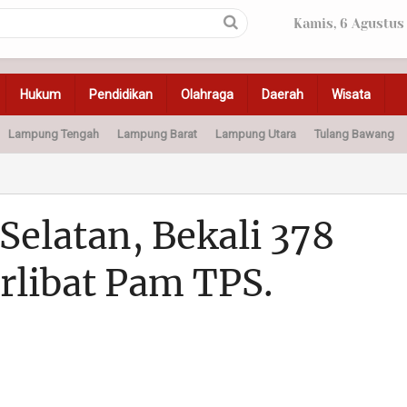
Kamis, 6 Agustus
Hukum
Pendidikan
Olahraga
Daerah
Wisata
Lampung Tengah
Lampung Barat
Lampung Utara
Tulang Bawang
Peristiwa
Olahraga
Pendidikan
Otomotif
Ke
elatan, Bekali 378
rlibat Pam TPS.