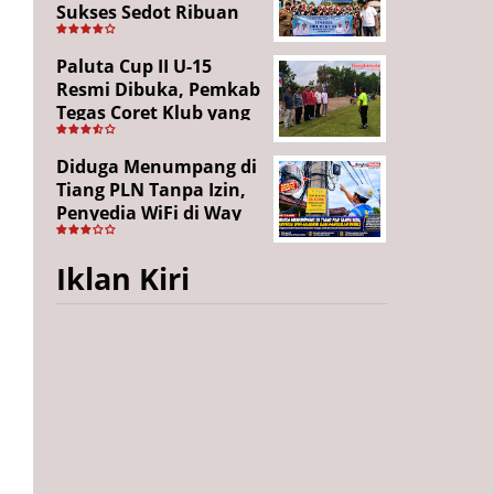
Sukses Sedot Ribuan
Penonton, Enam
Lingkungan Tampil All
Paluta Cup II U-15
Out
Resmi Dibuka, Pemkab
Tegas Coret Klub yang
Gunakan Pemain Luar
Daerah
Diduga Menumpang di
Tiang PLN Tanpa Izin,
Penyedia WiFi di Way
Kanan Mangkir dari
Panggilan
Iklan Kiri