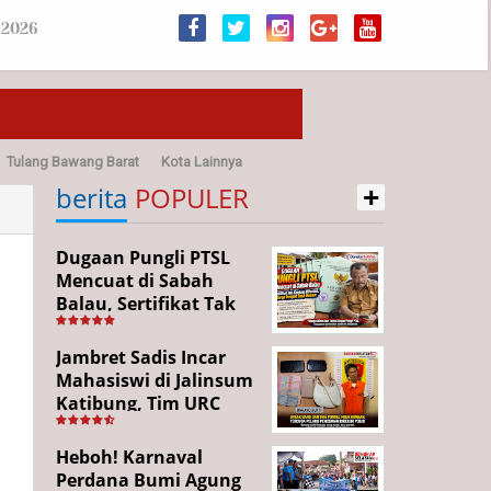
 2026
Tulang Bawang Barat
Kota Lainnya
+
sehatan
berita
POPULER
Dugaan Pungli PTSL
Mencuat di Sabah
Balau, Sertifikat Tak
Kunjung Diterima,
Warga Tempuh Jalur
Jambret Sadis Incar
Hukum
Mahasiswi di Jalinsum
Katibung, Tim URC
Ringkus Pelaku dan
Sita Barang Bukti
Heboh! Karnaval
Perdana Bumi Agung