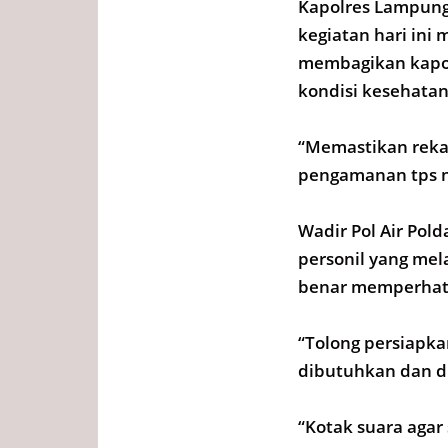
Kapolres Lampung
kegiatan hari ini 
membagikan kapo
kondisi kesehata
“Memastikan rekan
pengamanan tps n
Wadir Pol Air Pol
personil yang mel
benar memperhati
“Tolong persiapkan
dibutuhkan dan di
“Kotak suara agar