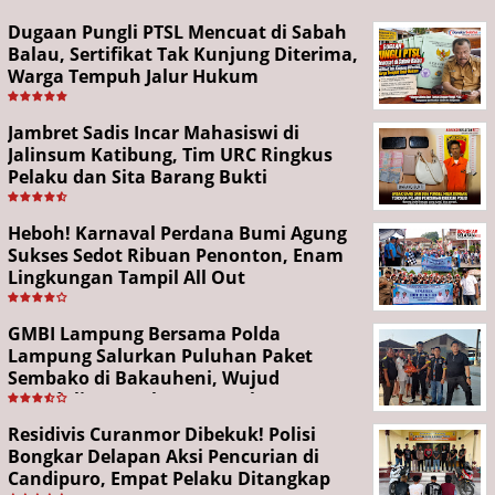
Dugaan Pungli PTSL Mencuat di Sabah
Balau, Sertifikat Tak Kunjung Diterima,
Warga Tempuh Jalur Hukum
Jambret Sadis Incar Mahasiswi di
Jalinsum Katibung, Tim URC Ringkus
Pelaku dan Sita Barang Bukti
Heboh! Karnaval Perdana Bumi Agung
Sukses Sedot Ribuan Penonton, Enam
Lingkungan Tampil All Out
GMBI Lampung Bersama Polda
Lampung Salurkan Puluhan Paket
Sembako di Bakauheni, Wujud
Kepedulian Sambut HUT RI ke-81
Residivis Curanmor Dibekuk! Polisi
Bongkar Delapan Aksi Pencurian di
Candipuro, Empat Pelaku Ditangkap