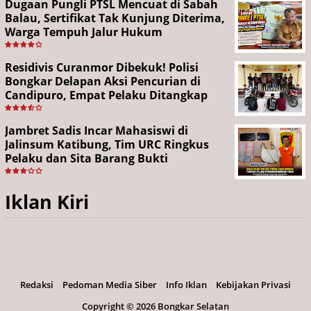
Dugaan Pungli PTSL Mencuat di Sabah
Balau, Sertifikat Tak Kunjung Diterima,
Warga Tempuh Jalur Hukum
Residivis Curanmor Dibekuk! Polisi
Bongkar Delapan Aksi Pencurian di
Candipuro, Empat Pelaku Ditangkap
Jambret Sadis Incar Mahasiswi di
Jalinsum Katibung, Tim URC Ringkus
Pelaku dan Sita Barang Bukti
Iklan Kiri
Redaksi
Pedoman Media Siber
Info Iklan
Kebijakan Privasi
Copyright ©
2026 Bongkar Selatan