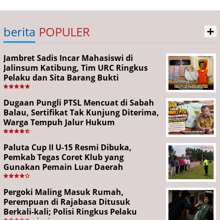
+
berita
POPULER
Jambret Sadis Incar Mahasiswi di
Jalinsum Katibung, Tim URC Ringkus
Pelaku dan Sita Barang Bukti
Dugaan Pungli PTSL Mencuat di Sabah
Balau, Sertifikat Tak Kunjung Diterima,
Warga Tempuh Jalur Hukum
Paluta Cup II U-15 Resmi Dibuka,
Pemkab Tegas Coret Klub yang
Gunakan Pemain Luar Daerah
Pergoki Maling Masuk Rumah,
Perempuan di Rajabasa Ditusuk
Berkali-kali; Polisi Ringkus Pelaku