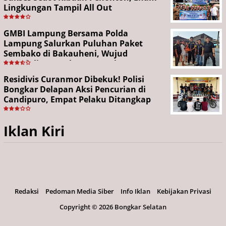
Lingkungan Tampil All Out
GMBI Lampung Bersama Polda
Lampung Salurkan Puluhan Paket
Sembako di Bakauheni, Wujud
Kepedulian Sambut HUT RI ke-81
Residivis Curanmor Dibekuk! Polisi
Bongkar Delapan Aksi Pencurian di
Candipuro, Empat Pelaku Ditangkap
Iklan Kiri
Redaksi
Pedoman Media Siber
Info Iklan
Kebijakan Privasi
Copyright ©
2026 Bongkar Selatan