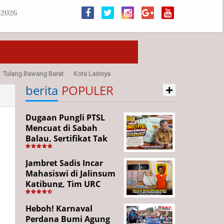
 2026
Tulang Bawang Barat
Kota Lainnya
+
sehatan
berita
POPULER
Dugaan Pungli PTSL
Mencuat di Sabah
Balau, Sertifikat Tak
Kunjung Diterima,
Warga Tempuh Jalur
Jambret Sadis Incar
Hukum
Mahasiswi di Jalinsum
Katibung, Tim URC
Ringkus Pelaku dan
Sita Barang Bukti
Heboh! Karnaval
Perdana Bumi Agung