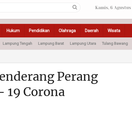
Kamis, 6 Agustus
Hukum
Pendidikan
Olahraga
Daerah
Wisata
Lampung Tengah
Lampung Barat
Lampung Utara
Tulang Bawang
Peristiwa
Olahraga
Pendidikan
Otomotif
Ke
enderang Perang
- 19 Corona