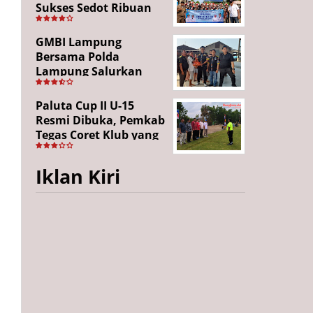
Sukses Sedot Ribuan
Penonton, Enam
Lingkungan Tampil All
GMBI Lampung
Out
Bersama Polda
Lampung Salurkan
Puluhan Paket
Sembako di
Paluta Cup II U-15
Bakauheni, Wujud
Resmi Dibuka, Pemkab
Kepedulian Sambut
Tegas Coret Klub yang
HUT RI ke-81
Gunakan Pemain Luar
Daerah
Iklan Kiri