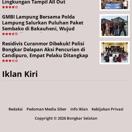
Lingkungan Tampil All Out
GMBI Lampung Bersama Polda
Lampung Salurkan Puluhan Paket
Sembako di Bakauheni, Wujud
Kepedulian Sambut HUT RI ke-81
Residivis Curanmor Dibekuk! Polisi
Bongkar Delapan Aksi Pencurian di
Candipuro, Empat Pelaku Ditangkap
Iklan Kiri
Redaksi
Pedoman Media Siber
Info Iklan
Kebijakan Privasi
Copyright ©
2026 Bongkar Selatan