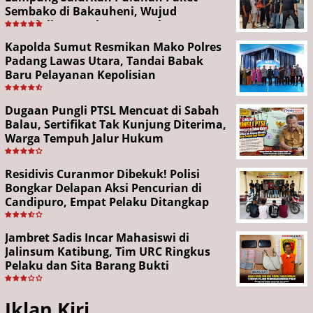
Sembako di Bakauheni, Wujud
Kepedulian Sambut HUT RI ke-81
Kapolda Sumut Resmikan Mako Polres
Padang Lawas Utara, Tandai Babak
Baru Pelayanan Kepolisian
Dugaan Pungli PTSL Mencuat di Sabah
Balau, Sertifikat Tak Kunjung Diterima,
Warga Tempuh Jalur Hukum
Residivis Curanmor Dibekuk! Polisi
Bongkar Delapan Aksi Pencurian di
Candipuro, Empat Pelaku Ditangkap
Jambret Sadis Incar Mahasiswi di
Jalinsum Katibung, Tim URC Ringkus
Pelaku dan Sita Barang Bukti
Iklan Kiri