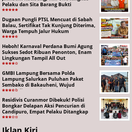
Pelaku dan Sita Barang Bukti
Dugaan Pungli PTSL Mencuat di Sabah
Balau, Sertifikat Tak Kunjung Diterima,
Warga Tempuh Jalur Hukum
Heboh! Karnaval Perdana Bumi Agung
Sukses Sedot Ribuan Penonton, Enam
Lingkungan Tampil All Out
GMBI Lampung Bersama Polda
Lampung Salurkan Puluhan Paket
Sembako di Bakauheni, Wujud
Kepedulian Sambut HUT RI ke-81
Residivis Curanmor Dibekuk! Polisi
Bongkar Delapan Aksi Pencurian di
Candipuro, Empat Pelaku Ditangkap
Iklan Kiri