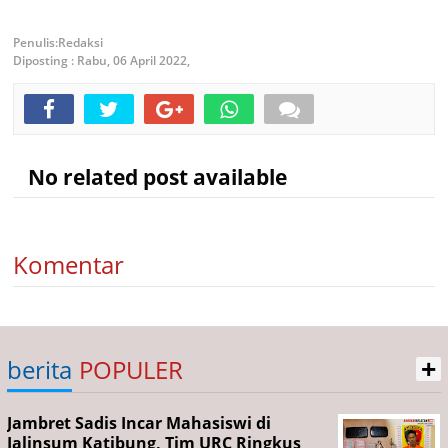
Redaksi
Diposting :
Rabu, 06 April 2022,
No related post available
Komentar
+
berita
POPULER
Jambret Sadis Incar Mahasiswi di
Jalinsum Katibung, Tim URC Ringkus