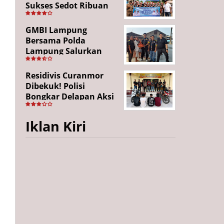
Sukses Sedot Ribuan
Penonton, Enam
Lingkungan Tampil All
GMBI Lampung
Out
Bersama Polda
Lampung Salurkan
Puluhan Paket
Sembako di
Residivis Curanmor
Bakauheni, Wujud
Dibekuk! Polisi
Kepedulian Sambut
Bongkar Delapan Aksi
HUT RI ke-81
Pencurian di
Candipuro, Empat
Iklan Kiri
Pelaku Ditangkap