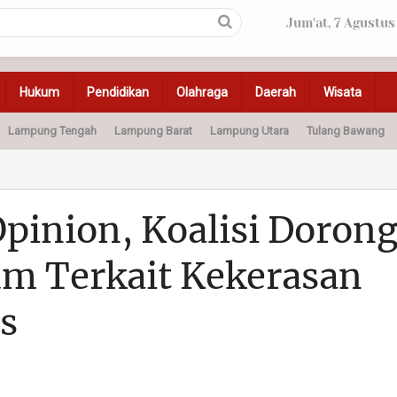
Jum'at, 7 Agustus
Hukum
Pendidikan
Olahraga
Daerah
Wisata
Lampung Tengah
Lampung Barat
Lampung Utara
Tulang Bawang
Peristiwa
Olahraga
Pendidikan
Otomotif
Ke
pinion, Koalisi Doron
m Terkait Kekerasan
s