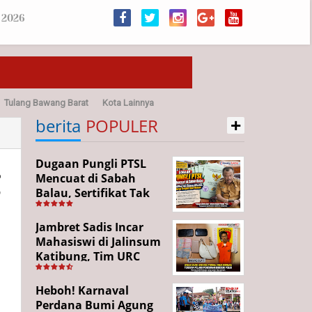
 2026
Tulang Bawang Barat
Kota Lainnya
+
sehatan
berita
POPULER
Dugaan Pungli PTSL
g
Mencuat di Sabah
Balau, Sertifikat Tak
Kunjung Diterima,
Warga Tempuh Jalur
Jambret Sadis Incar
Hukum
Mahasiswi di Jalinsum
Katibung, Tim URC
Ringkus Pelaku dan
Sita Barang Bukti
Heboh! Karnaval
Perdana Bumi Agung