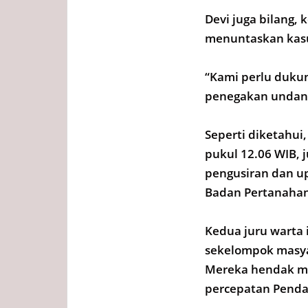
Devi juga bilang,
menuntaskan kasu
“Kami perlu duku
penegakan undang
Seperti diketahui,
pukul 12.06 WIB,
pengusiran dan up
Badan Pertanahan
Kedua juru warta
sekelompok masya
Mereka hendak mem
percepatan Pendaf