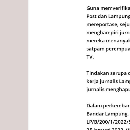
Guna memverifikas
Post dan Lampung
mereportase, sej
menghampiri jurna
mereka menanyakan
satpam perempua
TV.
Tindakan serupa d
kerja jurnalis La
jurnalis menghapu
Dalam perkembang
Bandar Lampung. 
LP/B/200/1/2022/
25 Januari 2022. (*