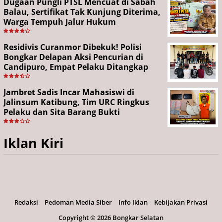
Dugaan Pungli PTSL Mencuat di Sabah
Balau, Sertifikat Tak Kunjung Diterima,
Warga Tempuh Jalur Hukum
Residivis Curanmor Dibekuk! Polisi
Bongkar Delapan Aksi Pencurian di
Candipuro, Empat Pelaku Ditangkap
Jambret Sadis Incar Mahasiswi di
Jalinsum Katibung, Tim URC Ringkus
Pelaku dan Sita Barang Bukti
Iklan Kiri
Redaksi
Pedoman Media Siber
Info Iklan
Kebijakan Privasi
Copyright ©
2026 Bongkar Selatan