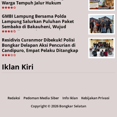
Warga Tempuh Jalur Hukum
GMBI Lampung Bersama Polda
Lampung Salurkan Puluhan Paket
Sembako di Bakauheni, Wujud
Kepedulian Sambut HUT RI ke-81
Residivis Curanmor Dibekuk! Polisi
Bongkar Delapan Aksi Pencurian di
Candipuro, Empat Pelaku Ditangkap
Iklan Kiri
Redaksi
Pedoman Media Siber
Info Iklan
Kebijakan Privasi
Copyright ©
2026 Bongkar Selatan