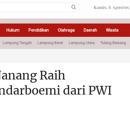
Kamis, 6 Agustus
Hukum
Pendidikan
Olahraga
Daerah
Wisata
Lampung Tengah
Lampung Barat
Lampung Utara
Tulang Bawang
Peristiwa
Olahraga
Pendidikan
Otomotif
Ke
Nanang Raih
ndarboemi dari PWI