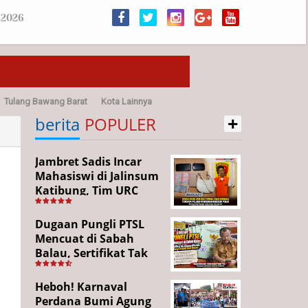
 2026
Tulang Bawang Barat
Kota Lainnya
+
sehatan
berita
POPULER
Jambret Sadis Incar
Mahasiswi di Jalinsum
Katibung, Tim URC
Ringkus Pelaku dan
Sita Barang Bukti
Dugaan Pungli PTSL
Mencuat di Sabah
Balau, Sertifikat Tak
Kunjung Diterima,
Warga Tempuh Jalur
Heboh! Karnaval
Hukum
Perdana Bumi Agung