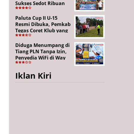
Sukses Sedot Ribuan
Penonton, Enam
Lingkungan Tampil All
Paluta Cup II U-15
Out
Resmi Dibuka, Pemkab
Tegas Coret Klub yang
Gunakan Pemain Luar
Daerah
Diduga Menumpang di
Tiang PLN Tanpa Izin,
Penyedia WiFi di Way
Kanan Mangkir dari
Panggilan
Iklan Kiri