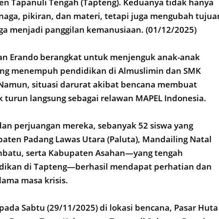
n Tapanuli Tengah (Tapteng). Keduanya tidak hanya
ga, pikiran, dan materi, tetapi juga mengubah tujua
ga menjadi panggilan kemanusiaan. (01/12/2025)
an Erando berangkat untuk menjenguk anak-anak
ng menempuh pendidikan di Almuslimin dan SMK
 Namun, situasi darurat akibat bencana membuat
 turun langsung sebagai relawan MAPEL Indonesia.
dan perjuangan mereka, sebanyak 52 siswa yang
paten Padang Lawas Utara (Paluta), Mandailing Natal
nbatu, serta Kabupaten Asahan—yang tengah
ikan di Tapteng—berhasil mendapat perhatian dan
ama masa krisis.
 pada Sabtu (29/11/2025) di lokasi bencana, Pasar Huta