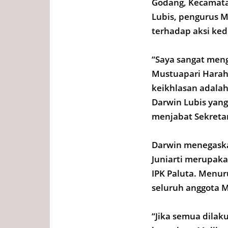
Godang, Kecamata
Lubis, pengurus 
terhadap aksi ked
“Saya sangat meng
Mustuapari Harah
keikhlasan adala
Darwin Lubis yan
menjabat Sekretar
Darwin menegask
Juniarti merupak
IPK Paluta. Menu
seluruh anggota 
“Jika semua dilak