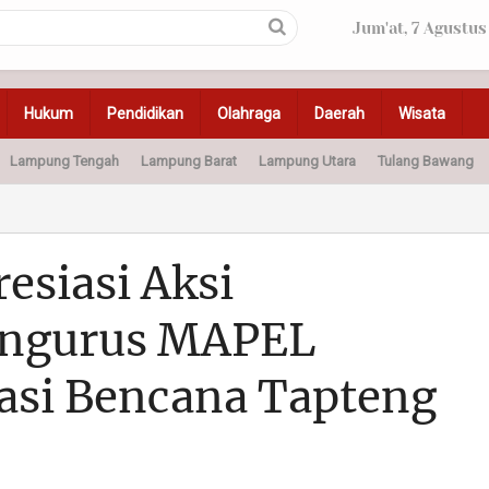
Jum'at, 7 Agustus
Hukum
Pendidikan
Olahraga
Daerah
Wisata
Lampung Tengah
Lampung Barat
Lampung Utara
Tulang Bawang
Peristiwa
Olahraga
Pendidikan
Otomotif
Ke
esiasi Aksi
engurus MAPEL
kasi Bencana Tapteng