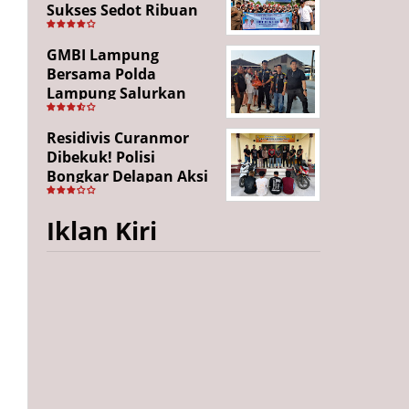
Sukses Sedot Ribuan
Penonton, Enam
Lingkungan Tampil All
GMBI Lampung
Out
Bersama Polda
Lampung Salurkan
Puluhan Paket
Sembako di
Residivis Curanmor
Bakauheni, Wujud
Dibekuk! Polisi
Kepedulian Sambut
Bongkar Delapan Aksi
HUT RI ke-81
Pencurian di
Candipuro, Empat
Iklan Kiri
Pelaku Ditangkap