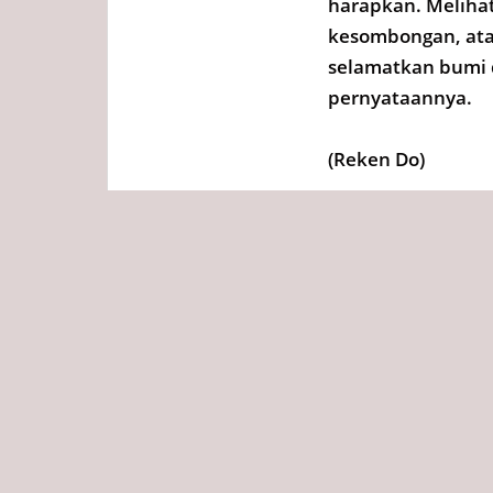
harapkan. Melihat
kesombongan, ata
selamatkan bumi d
pernyataannya.
(Reken Do)
Tags
Redaksi
Diposting :
Senin, 01 Des
Bagikan ini ke