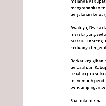
melanda Kabupate
mengorbankan tena
perjalanan keluar
Awalnya, Dwika d
mereka yang seda
Matauli Tapteng.
keduanya tergerak
Berkat kegigihan 
berasal dari Kabu
(Madina), Labuha
menempuh pendid
pendampingan sel
Saat dikonfirmasi