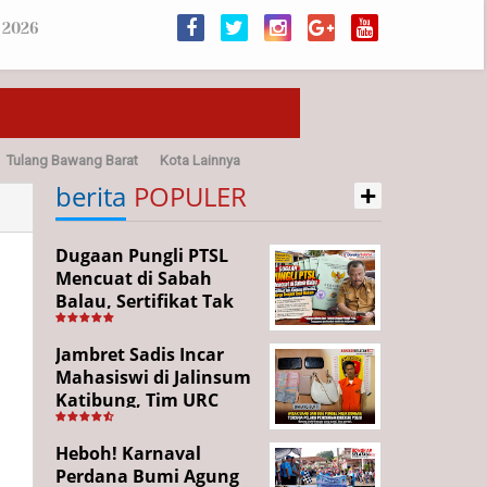
 2026
Tulang Bawang Barat
Kota Lainnya
+
sehatan
berita
POPULER
Dugaan Pungli PTSL
Mencuat di Sabah
Balau, Sertifikat Tak
Kunjung Diterima,
Warga Tempuh Jalur
Jambret Sadis Incar
Hukum
Mahasiswi di Jalinsum
Katibung, Tim URC
Ringkus Pelaku dan
Sita Barang Bukti
Heboh! Karnaval
Perdana Bumi Agung