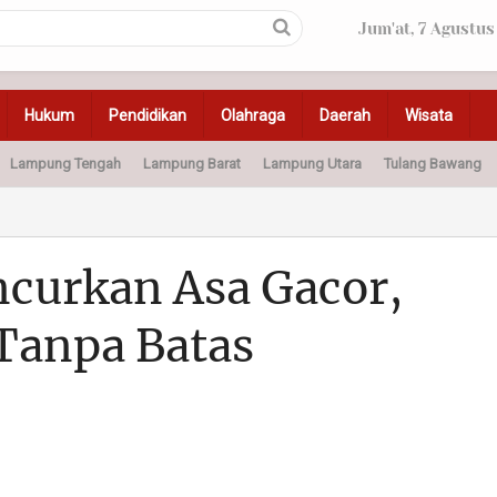
Jum'at, 7 Agustus
Hukum
Pendidikan
Olahraga
Daerah
Wisata
Lampung Tengah
Lampung Barat
Lampung Utara
Tulang Bawang
Peristiwa
Olahraga
Pendidikan
Otomotif
Ke
ncurkan Asa Gacor,
 Tanpa Batas