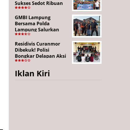
Sukses Sedot Ribuan
Penonton, Enam
Lingkungan Tampil All
GMBI Lampung
Out
Bersama Polda
Lampung Salurkan
Puluhan Paket
Sembako di
Residivis Curanmor
Bakauheni, Wujud
Dibekuk! Polisi
Kepedulian Sambut
Bongkar Delapan Aksi
HUT RI ke-81
Pencurian di
Candipuro, Empat
Iklan Kiri
Pelaku Ditangkap