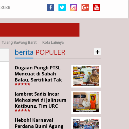
 2026
Tulang Bawang Barat
Kota Lainnya
+
sehatan
berita
POPULER
Dugaan Pungli PTSL
Mencuat di Sabah
Balau, Sertifikat Tak
Kunjung Diterima,
Warga Tempuh Jalur
Jambret Sadis Incar
Hukum
Mahasiswi di Jalinsum
Katibung, Tim URC
Ringkus Pelaku dan
Sita Barang Bukti
Heboh! Karnaval
Perdana Bumi Agung