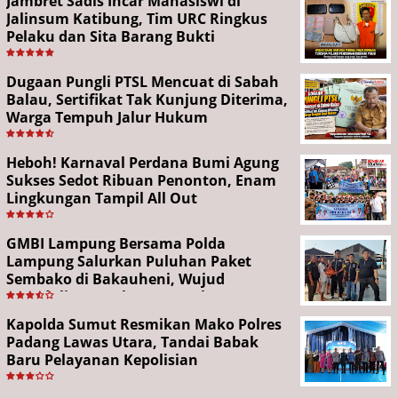
Jambret Sadis Incar Mahasiswi di
Jalinsum Katibung, Tim URC Ringkus
Pelaku dan Sita Barang Bukti
Dugaan Pungli PTSL Mencuat di Sabah
Balau, Sertifikat Tak Kunjung Diterima,
Warga Tempuh Jalur Hukum
Heboh! Karnaval Perdana Bumi Agung
Sukses Sedot Ribuan Penonton, Enam
Lingkungan Tampil All Out
GMBI Lampung Bersama Polda
Lampung Salurkan Puluhan Paket
Sembako di Bakauheni, Wujud
Kepedulian Sambut HUT RI ke-81
Kapolda Sumut Resmikan Mako Polres
Padang Lawas Utara, Tandai Babak
Baru Pelayanan Kepolisian