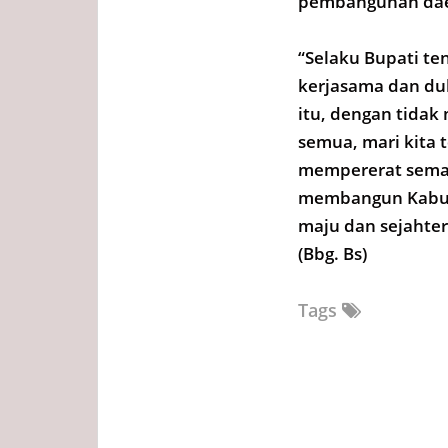
pembangunan dae
“Selaku Bupati ten
kerjasama dan du
itu, dengan tidak
semua, mari kita 
mempererat seman
membangun Kabupa
maju dan sejahter
(Bbg. Bs)
Tags