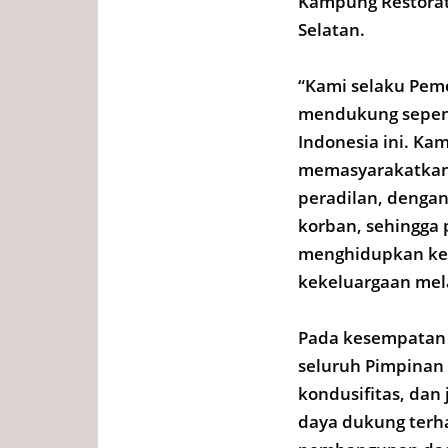
Kampung Restorat
Selatan.
“Kami selaku Pem
mendukung sepenu
Indonesia ini. Ka
memasyarakatkan 
peradilan, denga
korban, sehingga 
menghidupkan ke
kekeluargaan mela
Pada kesempatan 
seluruh Pimpinan 
kondusifitas, dan
daya dukung terh