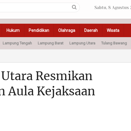
Sabtu, 8 Agustus
Hukum
Pendidikan
Olahraga
Daerah
Wisata
Lampung Tengah
Lampung Barat
Lampung Utara
Tulang Bawang
Peristiwa
Olahraga
Pendidikan
Otomotif
Ke
 Utara Resmikan
 Aula Kejaksaan