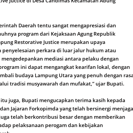
ive Juctice di Desa Candimas Kecamatan Abung
erintah Daerah tentu sangat mengapresiasi dan
hnya program dari Kejaksaan Agung Republik
mpung Restorative Justice merupakan upaya
penyelesaian perkara di luar jalur hukum atau
n mengedepankan mediasi antara pelaku dengan
program ini dapat mengangkat kearifan lokal, dengan
mbali budaya Lampung Utara yang penuh dengan ras
lui tradisi musyawarah dan mufakat,” ujar Bupati.
itu juga, Bupati mengucapkan terima kasih kepada
dan Jajaran Forkopimda yang telah bersinergi menjag
 juga telah berkontribusi besar dengan memberikan
adap pelaksanaan perogam dan kebijakan