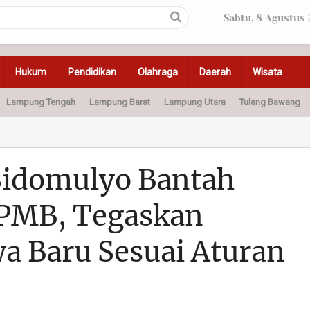
Sabtu, 8 Agustus
Hukum
Pendidikan
Olahraga
Daerah
Wisata
Lampung Tengah
Lampung Barat
Lampung Utara
Tulang Bawang
Peristiwa
Olahraga
Pendidikan
Otomotif
Ke
Sidomulyo Bantah
SPMB, Tegaskan
a Baru Sesuai Aturan