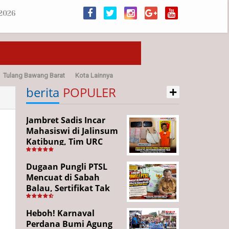
 2026
Tulang Bawang Barat
Kota Lainnya
+
sehatan
berita
POPULER
Jambret Sadis Incar
Mahasiswi di Jalinsum
Katibung, Tim URC
Ringkus Pelaku dan
Sita Barang Bukti
Dugaan Pungli PTSL
Mencuat di Sabah
Balau, Sertifikat Tak
Kunjung Diterima,
Warga Tempuh Jalur
Heboh! Karnaval
Hukum
Perdana Bumi Agung