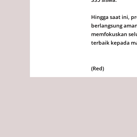
Hingga saat ini, 
berlangsung aman,
memfokuskan selu
terbaik kepada ma
(Red)
Tags
Redaksi
Diposting :
Senin, 29 Juni 