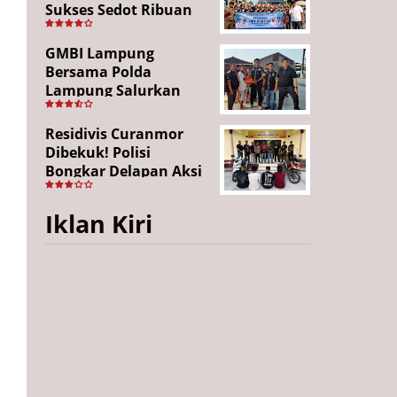
Sukses Sedot Ribuan
Penonton, Enam
Lingkungan Tampil All
GMBI Lampung
Out
Bersama Polda
Lampung Salurkan
Puluhan Paket
Sembako di
Residivis Curanmor
Bakauheni, Wujud
Dibekuk! Polisi
Kepedulian Sambut
Bongkar Delapan Aksi
HUT RI ke-81
Pencurian di
Candipuro, Empat
Iklan Kiri
Pelaku Ditangkap