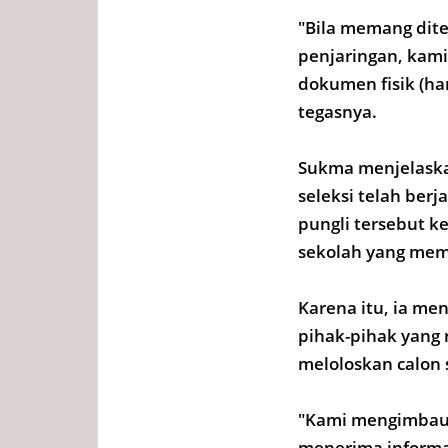
"Bila memang di
penjaringan, kami 
dokumen fisik (ha
tegasnya.
Sukma menjelaska
seleksi telah berj
pungli tersebut k
sekolah yang mem
Karena itu, ia m
pihak-pihak yang
meloloskan calon
"Kami mengimbau 
menerima informa