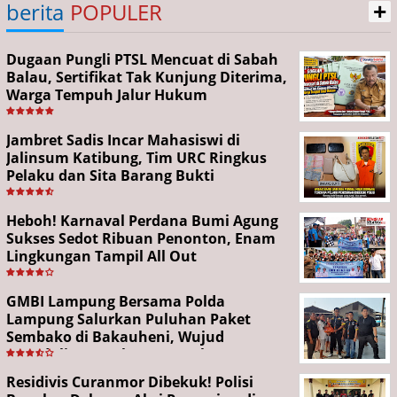
+
berita
POPULER
Dugaan Pungli PTSL Mencuat di Sabah
Balau, Sertifikat Tak Kunjung Diterima,
Warga Tempuh Jalur Hukum
Jambret Sadis Incar Mahasiswi di
Jalinsum Katibung, Tim URC Ringkus
Pelaku dan Sita Barang Bukti
Heboh! Karnaval Perdana Bumi Agung
Sukses Sedot Ribuan Penonton, Enam
Lingkungan Tampil All Out
GMBI Lampung Bersama Polda
Lampung Salurkan Puluhan Paket
Sembako di Bakauheni, Wujud
Kepedulian Sambut HUT RI ke-81
Residivis Curanmor Dibekuk! Polisi