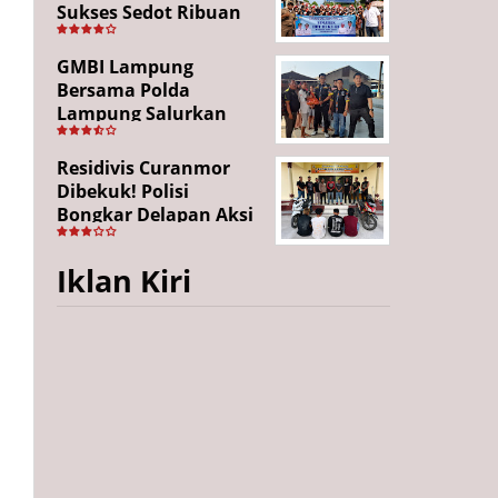
Sukses Sedot Ribuan
Penonton, Enam
Lingkungan Tampil All
GMBI Lampung
Out
Bersama Polda
Lampung Salurkan
Puluhan Paket
Sembako di
Residivis Curanmor
Bakauheni, Wujud
Dibekuk! Polisi
Kepedulian Sambut
Bongkar Delapan Aksi
HUT RI ke-81
Pencurian di
Candipuro, Empat
Iklan Kiri
Pelaku Ditangkap