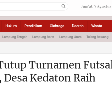
Jum'at, 7 Agustus
Hukum
Pendidikan
Olahraga
Daerah
Wisata
Lampung Tengah
Lampung Barat
Lampung Utara
Tulang Bawang
Peristiwa
Olahraga
Pendidikan
Otomotif
Ke
Tutup Turnamen Futsa
, Desa Kedaton Raih