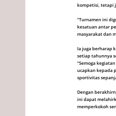
kompetisi, tetap
“Turnamen ini di
kesatuan antar p
masyarakat dan m
Ia juga berharap k
setiap tahunnya s
“Semoga kegiatan 
ucapkan kepada pa
sportivitas sepan
Dengan berakhirn
ini dapat melahirk
memperkokoh sema