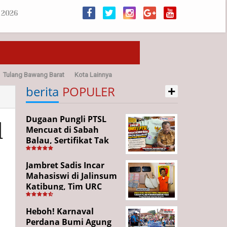
 2026
Tulang Bawang Barat
Kota Lainnya
+
sehatan
berita
POPULER
Dugaan Pungli PTSL
l
Mencuat di Sabah
Balau, Sertifikat Tak
Kunjung Diterima,
Warga Tempuh Jalur
Jambret Sadis Incar
Hukum
Mahasiswi di Jalinsum
Katibung, Tim URC
Ringkus Pelaku dan
Sita Barang Bukti
Heboh! Karnaval
Perdana Bumi Agung