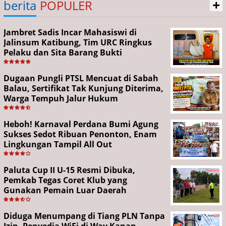
+
berita
POPULER
Jambret Sadis Incar Mahasiswi di
Jalinsum Katibung, Tim URC Ringkus
Pelaku dan Sita Barang Bukti
Dugaan Pungli PTSL Mencuat di Sabah
Balau, Sertifikat Tak Kunjung Diterima,
Warga Tempuh Jalur Hukum
Heboh! Karnaval Perdana Bumi Agung
Sukses Sedot Ribuan Penonton, Enam
Lingkungan Tampil All Out
Paluta Cup II U-15 Resmi Dibuka,
Pemkab Tegas Coret Klub yang
Gunakan Pemain Luar Daerah
Diduga Menumpang di Tiang PLN Tanpa
Izin, Penyedia WiFi di Way Kanan