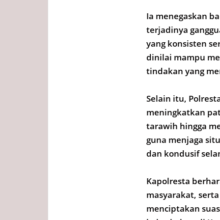
Ia menegaskan ba
terjadinya gangg
yang konsisten se
dinilai mampu me
tindakan yang meru
Selain itu, Polre
meningkatkan patr
tarawih hingga me
guna menjaga sit
dan kondusif sel
Kapolresta berhar
masyarakat, serta
menciptakan suas