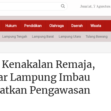
Jum'at, 7 Agustus
Hukum
Pendidikan
Olahraga
Daerah
Wisata
Lampung Tengah
Lampung Barat
Lampung Utara
Tulang Bawang
Peristiwa
Olahraga
Pendidikan
Otomotif
Ke
Kenakalan Remaja,
dar Lampung Imbau
katkan Pengawasan