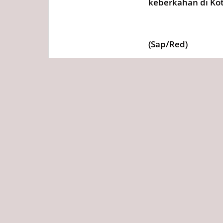
keberkahan di Ko
(Sap/Red)
Tags
Redaksi
Diposting :
Rabu, 18 Febru
Bagikan ini ke
No related post available