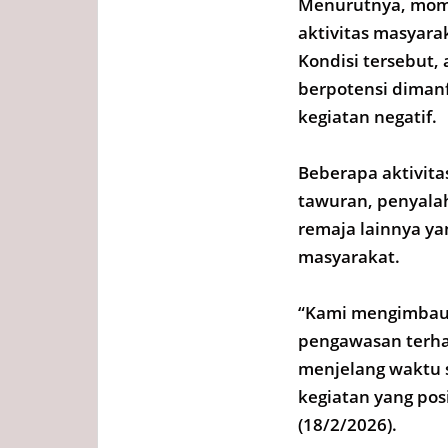
Menurutnya, mom
aktivitas masyar
Kondisi tersebut,
berpotensi diman
kegiatan negatif.
Beberapa aktivita
tawuran, penyala
remaja lainnya y
masyarakat.
“Kami mengimbau 
pengawasan terha
menjelang waktu 
kegiatan yang posi
(18/2/2026).