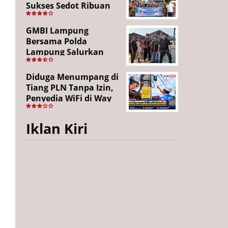
Sukses Sedot Ribuan
Penonton, Enam
Lingkungan Tampil All
GMBI Lampung
Out
Bersama Polda
Lampung Salurkan
Puluhan Paket
Sembako di
Diduga Menumpang di
Bakauheni, Wujud
Tiang PLN Tanpa Izin,
Kepedulian Sambut
Penyedia WiFi di Way
HUT RI ke-81
Kanan Mangkir dari
Panggilan
Iklan Kiri