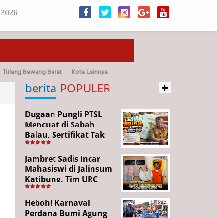
 2026
Tulang Bawang Barat
Kota Lainnya
+
sehatan
berita
POPULER
Dugaan Pungli PTSL
Mencuat di Sabah
Balau, Sertifikat Tak
Kunjung Diterima,
Warga Tempuh Jalur
Jambret Sadis Incar
Hukum
Mahasiswi di Jalinsum
Katibung, Tim URC
Ringkus Pelaku dan
Sita Barang Bukti
Heboh! Karnaval
Perdana Bumi Agung