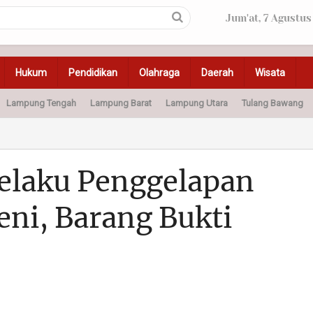
Jum'at, 7 Agustus
Hukum
Pendidikan
Olahraga
Daerah
Wisata
Lampung Tengah
Lampung Barat
Lampung Utara
Tulang Bawang
Peristiwa
Olahraga
Pendidikan
Otomotif
Ke
Pelaku Penggelapan
eni, Barang Bukti