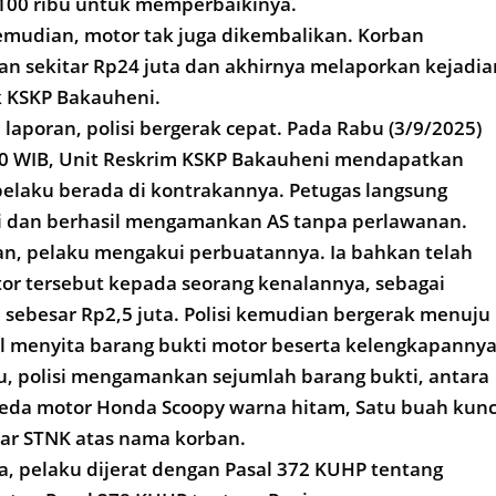
00 ribu untuk memperbaikinya.
kemudian, motor tak juga dikembalikan. Korban
n sekitar Rp24 juta dan akhirnya melaporkan kejadia
k KSKP Bakauheni.
laporan, polisi bergerak cepat. Pada Rabu (3/9/2025)
.00 WIB, Unit Reskrim KSKP Bakauheni mendapatkan
elaku berada di kontrakannya. Petugas langsung
i dan berhasil mengamankan AS tanpa perlawanan.
n, pelaku mengakui perbuatannya. Ia bahkan telah
r tersebut kepada seorang kenalannya, sebagai
sebesar Rp2,5 juta. Polisi kemudian bergerak menuju
il menyita barang bukti motor beserta kelengkapannya
u, polisi mengamankan sejumlah barang bukti, antara
epeda motor Honda Scoopy warna hitam, Satu buah kunc
bar STNK atas nama korban.
, pelaku dijerat dengan Pasal 372 KUHP tentang