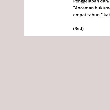
Penggelapan dan/
"Ancaman hukuman
empat tahun," kat
(Red)
Tags
Redaksi
Diposting :
Kamis, 04 Sep
Bagikan ini ke