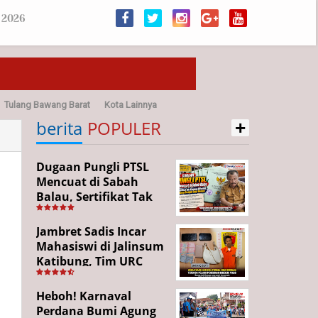
 2026
Tulang Bawang Barat
Kota Lainnya
+
sehatan
berita
POPULER
Dugaan Pungli PTSL
Mencuat di Sabah
Balau, Sertifikat Tak
Kunjung Diterima,
Warga Tempuh Jalur
Jambret Sadis Incar
Hukum
Mahasiswi di Jalinsum
Katibung, Tim URC
Ringkus Pelaku dan
Sita Barang Bukti
Heboh! Karnaval
Perdana Bumi Agung