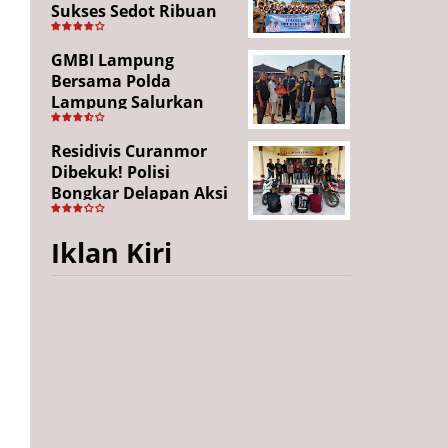
Sukses Sedot Ribuan
Penonton, Enam
Lingkungan Tampil All
GMBI Lampung
Out
Bersama Polda
Lampung Salurkan
Puluhan Paket
Sembako di
Residivis Curanmor
Bakauheni, Wujud
Dibekuk! Polisi
Kepedulian Sambut
Bongkar Delapan Aksi
HUT RI ke-81
Pencurian di
Candipuro, Empat
Iklan Kiri
Pelaku Ditangkap