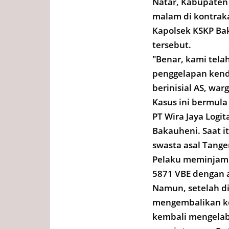
Natar, Kabupaten
malam di kontrak
Kapolsek KSKP Ba
tersebut.
"Benar, kami tel
penggelapan kend
berinisial AS, war
Kasus ini bermula 
PT Wira Jaya Log
Bakauheni. Saat i
swasta asal Tange
Pelaku meminjam 
5871 VBE dengan a
Namun, setelah d
mengembalikan ke
kembali mengelab