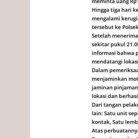
meminta uang Rp1
Hingga tiga hari 
mengalami kerugia
tersebut ke Polse
Setelah menerima 
sekitar pukul 21
informasi bahwa p
mendatangi lokas
Dalam pemeriksaa
menjaminkan moto
jaminan pinjaman 
lokasi dan berhas
Dari tangan pelak
lain: Satu unit s
kontak, Satu lem
Atas perbuatannya