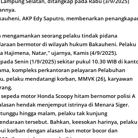
 Lampung Selatan, ditangkap pada Rabu (3/9/2025)
annya.
kauheni, AKP Edy Saputro, membenarkan penangkapa
ah mengamankan seorang pelaku tindak pidana
araan bermotor di wilayah hukum Bakauheni. Pelaku
ga Hajimena, Natar," ujarnya, Kamis (4/9/2025).
pada Senin (1/9/2025) sekitar pukul 10.30 WIB di kant
itama, kompleks perkantoran pelayaran Pelabuhan
tu, pelaku mendatangi korban, MMVK (26), karyawan
rang.
sepeda motor Honda Scoopy hitam bernomor polisi A
lasan hendak menjemput istrinya di Menara Siger.
itunggu hingga malam, pelaku tak kunjung
ndaraan tersebut. Bahkan, keesokan harinya, pelaku
ui korban dengan alasan ban motor bocor dan