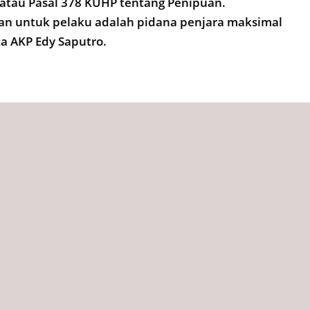
atau Pasal 378 KUHP tentang Penipuan.
 untuk pelaku adalah pidana penjara maksimal
a AKP Edy Saputro.
tember 2025,