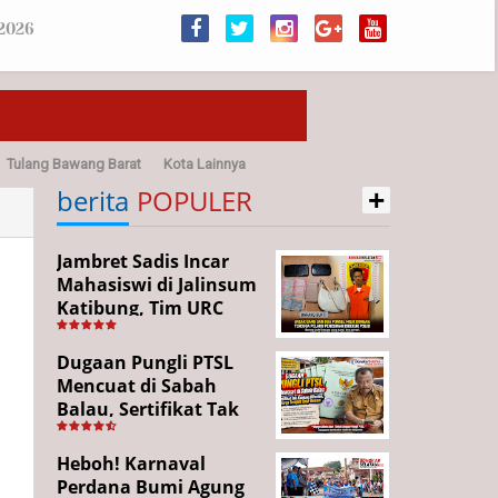
 2026
Tulang Bawang Barat
Kota Lainnya
+
sehatan
berita
POPULER
Jambret Sadis Incar
Mahasiswi di Jalinsum
Katibung, Tim URC
Ringkus Pelaku dan
Sita Barang Bukti
Dugaan Pungli PTSL
Mencuat di Sabah
Balau, Sertifikat Tak
Kunjung Diterima,
Warga Tempuh Jalur
Heboh! Karnaval
Hukum
Perdana Bumi Agung