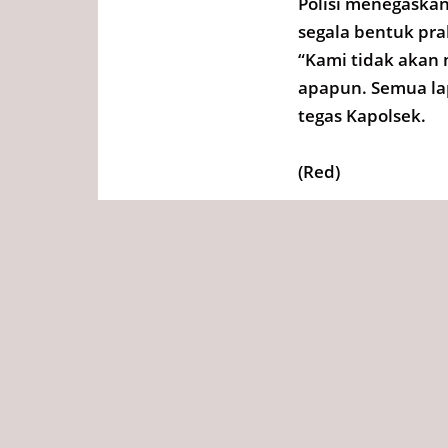
Polisi menegaska
segala bentuk pra
“Kami tidak akan 
apapun. Semua lap
tegas Kapolsek.
(Red)
Tags
Redaksi
Diposting :
Senin, 25 Agus
Bagikan ini ke