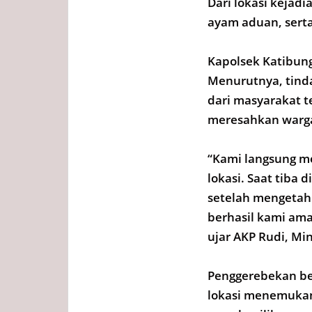
Dari lokasi kejad
ayam aduan, serta
Kapolsek Katibun
Menurutnya, tind
dari masyarakat t
meresahkan warg
“Kami langsung m
lokasi. Saat tiba 
setelah mengetah
berhasil kami ama
ujar AKP Rudi, Mi
Penggerebekan ber
lokasi menemukan