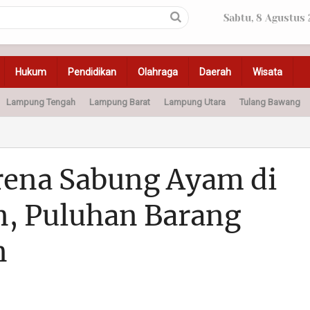
Sabtu, 8 Agustus
Hukum
Pendidikan
Olahraga
Daerah
Wisata
Lampung Tengah
Lampung Barat
Lampung Utara
Tulang Bawang
Peristiwa
Olahraga
Pendidikan
Otomotif
Ke
Arena Sabung Ayam di
, Puluhan Barang
n