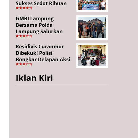
Sukses Sedot Ribuan
Penonton, Enam
Lingkungan Tampil All
GMBI Lampung
Out
Bersama Polda
Lampung Salurkan
Puluhan Paket
Sembako di
Residivis Curanmor
Bakauheni, Wujud
Dibekuk! Polisi
Kepedulian Sambut
Bongkar Delapan Aksi
HUT RI ke-81
Pencurian di
Candipuro, Empat
Iklan Kiri
Pelaku Ditangkap