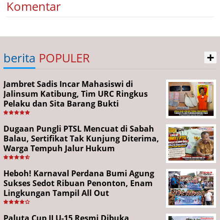
Komentar
+
berita
POPULER
Jambret Sadis Incar Mahasiswi di
Jalinsum Katibung, Tim URC Ringkus
Pelaku dan Sita Barang Bukti
Dugaan Pungli PTSL Mencuat di Sabah
Balau, Sertifikat Tak Kunjung Diterima,
Warga Tempuh Jalur Hukum
Heboh! Karnaval Perdana Bumi Agung
Sukses Sedot Ribuan Penonton, Enam
Lingkungan Tampil All Out
Paluta Cup II U-15 Resmi Dibuka,