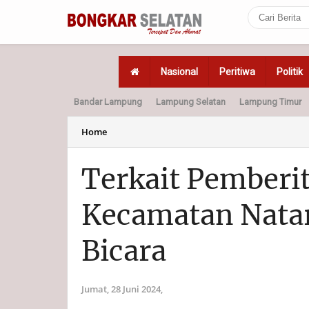
Nasional
Peritiwa
Politik
Bandar Lampung
Lampung Selatan
Lampung Timur
Home
Politik
Hukum
Home
Terkait Pemberi
Kecamatan Natar
Bicara
Jumat, 28 Juni 2024,