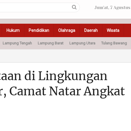
Jum'at, 7 Agustus
Hukum
Pendidikan
Olahraga
Daerah
Wisata
Lampung Tengah
Lampung Barat
Lampung Utara
Tulang Bawang
Peristiwa
Olahraga
Pendidikan
Otomotif
Ke
taan di Lingkungan
, Camat Natar Angkat