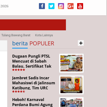
 2026
Tulang Bawang Barat
Kota Lainnya
+
sehatan
berita
POPULER
Dugaan Pungli PTSL
Mencuat di Sabah
Balau, Sertifikat Tak
Kunjung Diterima,
Warga Tempuh Jalur
Jambret Sadis Incar
Hukum
Mahasiswi di Jalinsum
Katibung, Tim URC
Ringkus Pelaku dan
Sita Barang Bukti
Heboh! Karnaval
Perdana Bumi Agung