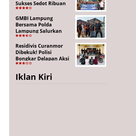
Sukses Sedot Ribuan
Penonton, Enam
Lingkungan Tampil All
GMBI Lampung
Out
Bersama Polda
Lampung Salurkan
Puluhan Paket
Sembako di
Residivis Curanmor
Bakauheni, Wujud
Dibekuk! Polisi
Kepedulian Sambut
Bongkar Delapan Aksi
HUT RI ke-81
Pencurian di
Candipuro, Empat
Iklan Kiri
Pelaku Ditangkap