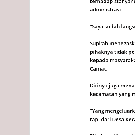
terhadap staf ya
administrasi.
"Saya sudah langs
Supi'ah menegask
pihaknya tidak p
kepada masyaraka
Camat.
Dirinya juga men
kecamatan yang 
"Yang mengeluarka
tapi dari Desa K