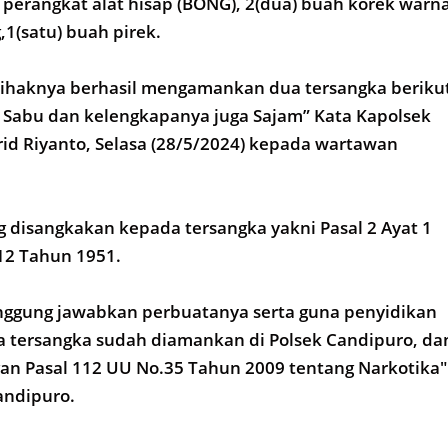
u) perangkat alat hisap (BONG), 2(dua) buah korek warn
1(satu) buah pirek.
 pihaknya berhasil mengamankan dua tersangka beriku
s Sabu dan kelengkapanya juga Sajam” Kata Kapolsek
id Riyanto, Selasa (28/5/2024) kepada wartawan
 disangkakan kepada tersangka yakni Pasal 2 Ayat 1
12 Tahun 1951.
gung jawabkan perbuatanya serta guna penyidikan
ua tersangka sudah diamankan di Polsek Candipuro, da
an Pasal 112 UU No.35 Tahun 2009 tentang Narkotika"
andipuro.