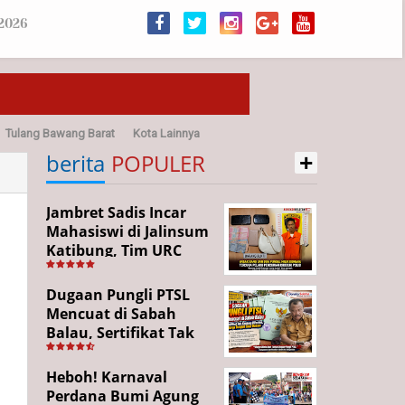
 2026
Tulang Bawang Barat
Kota Lainnya
+
sehatan
berita
POPULER
Jambret Sadis Incar
Mahasiswi di Jalinsum
Katibung, Tim URC
Ringkus Pelaku dan
Sita Barang Bukti
Dugaan Pungli PTSL
Mencuat di Sabah
Balau, Sertifikat Tak
Kunjung Diterima,
Warga Tempuh Jalur
Heboh! Karnaval
Hukum
Perdana Bumi Agung