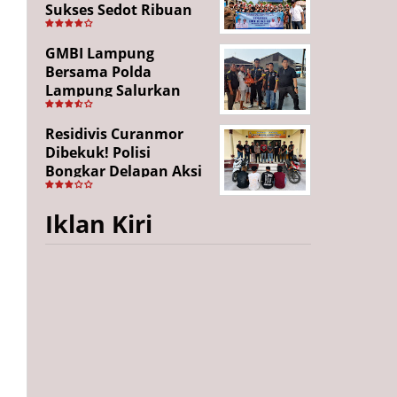
Sukses Sedot Ribuan
Penonton, Enam
Lingkungan Tampil All
GMBI Lampung
Out
Bersama Polda
Lampung Salurkan
Puluhan Paket
Sembako di
Residivis Curanmor
Bakauheni, Wujud
Dibekuk! Polisi
Kepedulian Sambut
Bongkar Delapan Aksi
HUT RI ke-81
Pencurian di
Candipuro, Empat
Iklan Kiri
Pelaku Ditangkap