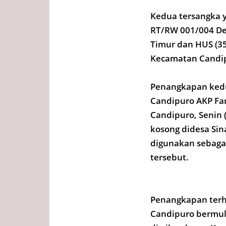
Kedua tersangka y
RT/RW 001/004 D
Timur dan HUS (35
Kecamatan Candi
Penangkapan kedu
Candipuro AKP Far
Candipuro, Senin 
kosong didesa Si
digunakan sebagai
tersebut.
Penangkapan terh
Candipuro bermula