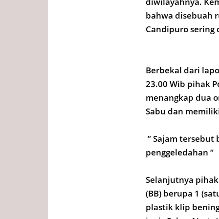
diwilayahnya. Ke
bahwa disebuah r
Candipuro sering 
Berbekal dari lapo
23.00 Wib pihak 
menangkap dua or
Sabu dan memiliki
” Sajam tersebut 
penggeledahan “
Selanjutnya pihak
(BB) berupa 1 (sat
plastik klip beni