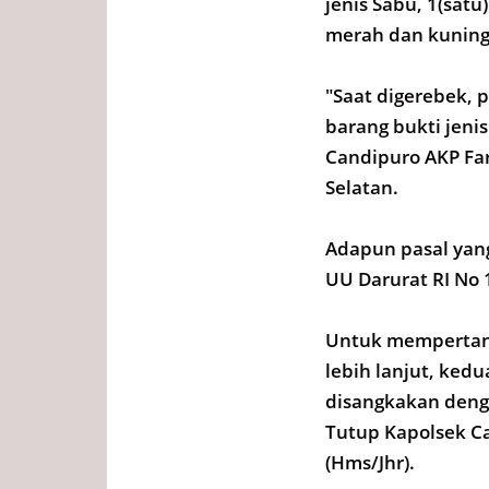
jenis Sabu, 1(sat
merah dan kuning,
"Saat digerebek,
barang bukti jeni
Candipuro AKP Far
Selatan.
Adapun pasal yang
UU Darurat RI No 
Untuk mempertang
lebih lanjut, ked
disangkakan deng
Tutup Kapolsek C
(Hms/Jhr).