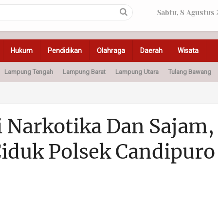
Sabtu, 8 Agustus
Hukum
Pendidikan
Olahraga
Daerah
Wisata
Lampung Tengah
Lampung Barat
Lampung Utara
Tulang Bawang
Peristiwa
Olahraga
Pendidikan
Otomotif
Ke
i Narkotika Dan Sajam,
iduk Polsek Candipuro