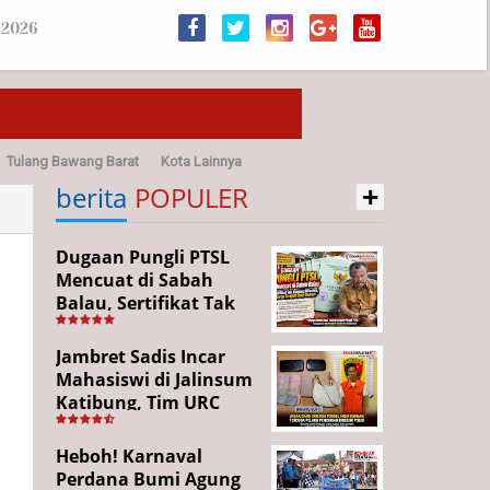
 2026
Tulang Bawang Barat
Kota Lainnya
+
sehatan
berita
POPULER
Dugaan Pungli PTSL
Mencuat di Sabah
Balau, Sertifikat Tak
Kunjung Diterima,
Warga Tempuh Jalur
Jambret Sadis Incar
Hukum
Mahasiswi di Jalinsum
Katibung, Tim URC
Ringkus Pelaku dan
Sita Barang Bukti
Heboh! Karnaval
Perdana Bumi Agung