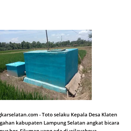
arselatan.com - Toto selaku Kepala Desa Klaten
ahan kabupaten Lampung Selatan angkat bicara
mur bor Siluman yang ada di wilayahnya.