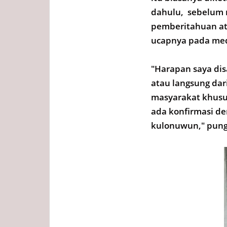
dahulu, sebelum 
pemberitahuan ata
ucapnya pada med
"Harapan saya di
atau langsung da
masyarakat khusu
ada konfirmasi d
kulonuwun," pun