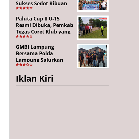
Sukses Sedot Ribuan
Penonton, Enam
Lingkungan Tampil All
Paluta Cup II U-15
Out
Resmi Dibuka, Pemkab
Tegas Coret Klub yang
Gunakan Pemain Luar
Daerah
GMBI Lampung
Bersama Polda
Lampung Salurkan
Puluhan Paket
Sembako di
Iklan Kiri
Bakauheni, Wujud
Kepedulian Sambut
HUT RI ke-81