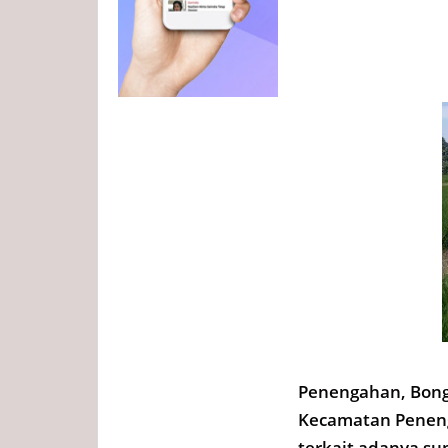
Penengahan, Bongk
Kecamatan Peneng
terkait adanya su