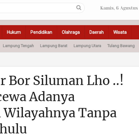
Kamis, 6 Agustus
Hukum
Pendidikan
Olahraga
Daerah
Wisata
Lampung Tengah
Lampung Barat
Lampung Utara
Tulang Bawang
Peristiwa
Olahraga
Pendidikan
Otomotif
Ke
 Bor Siluman Lho ..!
cewa Adanya
 Wilayahnya Tanpa
hulu