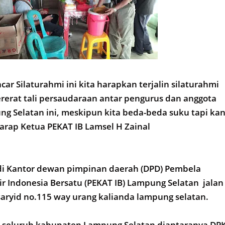
car Silaturahmi ini kita harapkan terjalin silaturahmi
erat tali persaudaraan antar pengurus dan anggota
ng Selatan ini, meskipun kita beda-beda suku tapi ka
Harap Ketua PEKAT IB Lamsel H Zainal
di Kantor dewan pimpinan daerah (DPD) Pembela
r Indonesia Bersatu (PEKAT IB) Lampung Selatan jalan
aryid no.115 way urang kalianda lampung selatan.
PK seluruh kabupaten Lampung Selatan diantaranya DP