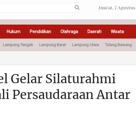
Jum'at, 7 Agustus
Hukum
Pendidikan
Olahraga
Daerah
Wisata
Lampung Tengah
Lampung Barat
Lampung Utara
Tulang Bawang
Peristiwa
Olahraga
Pendidikan
Otomotif
Ke
 Gelar Silaturahmi
li Persaudaraan Antar