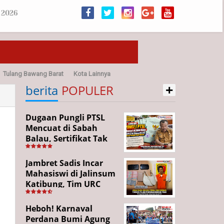
 2026
Tulang Bawang Barat
Kota Lainnya
+
sehatan
berita
POPULER
Dugaan Pungli PTSL
Mencuat di Sabah
Balau, Sertifikat Tak
Kunjung Diterima,
Warga Tempuh Jalur
Jambret Sadis Incar
Hukum
Mahasiswi di Jalinsum
Katibung, Tim URC
Ringkus Pelaku dan
Sita Barang Bukti
Heboh! Karnaval
Perdana Bumi Agung