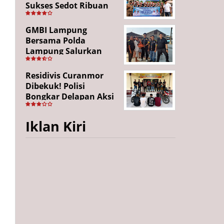
Sukses Sedot Ribuan
Penonton, Enam
Lingkungan Tampil All
GMBI Lampung
Out
Bersama Polda
Lampung Salurkan
Puluhan Paket
Sembako di
Residivis Curanmor
Bakauheni, Wujud
Dibekuk! Polisi
Kepedulian Sambut
Bongkar Delapan Aksi
HUT RI ke-81
Pencurian di
Candipuro, Empat
Iklan Kiri
Pelaku Ditangkap