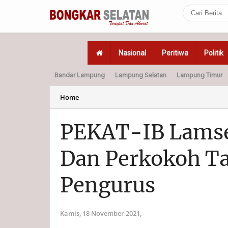
Nasional
Peritiwa
Politik
Bandar Lampung
Lampung Selatan
Lampung Timur
Home
Politik
Hukum
Home
PEKAT-IB Lamsel
Dan Perkokoh Ta
Pengurus
Kamis, 18 November 2021,