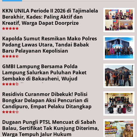
KKN UNILA Periode II 2026 di Tajimalela
Berakhir, Kades: Paling Aktif dan
Kreatif, Warga Dapat Doorprize
Kapolda Sumut Resmikan Mako Polres
Padang Lawas Utara, Tandai Babak
Baru Pelayanan Kepolisian
GMBI Lampung Bersama Polda
Lampung Salurkan Puluhan Paket
Sembako di Bakauheni, Wujud
Kepedulian Sambut HUT RI ke-81
Residivis Curanmor Dibekuk! Polisi
Bongkar Delapan Aksi Pencurian di
Candipuro, Empat Pelaku Ditangkap
Dugaan Pungli PTSL Mencuat di Sabah
Balau, Sertifikat Tak Kunjung Diterima,
Warga Tempuh Jalur Hukum