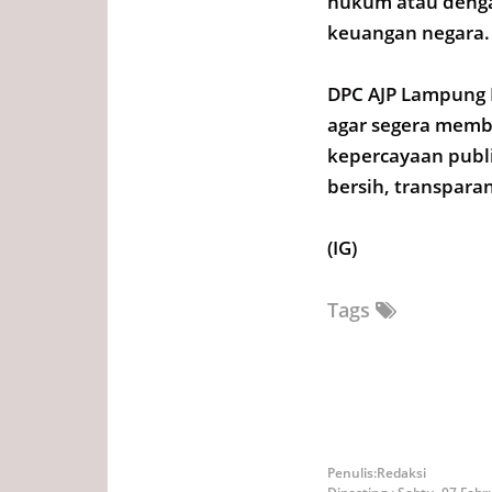
hukum atau deng
keuangan negara.
DPC AJP Lampung 
agar segera membe
kepercayaan publ
bersih, transpara
(IG)
Tags
Redaksi