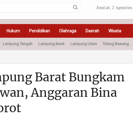
Jum'at, 7 Agustus
Hukum
Pendidikan
Olahraga
Daerah
Wisata
Lampung Tengah
Lampung Barat
Lampung Utara
Tulang Bawang
Peristiwa
Olahraga
Pendidikan
Otomotif
Ke
mpung Barat Bungkam
awan, Anggaran Bina
orot