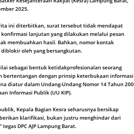
atker Kesejahteraan Rakyat (Kesra) Lampung Barat,
ember 2025.
ta ini diterbitkan, surat tersebut tidak mendapat
konfirmasi lanjutan yang dilakukan melalui pesan
dak membuahkan hasil. Bahkan, nomor kontak
diblokir oleh yang bersangkutan.
nilai sebagai bentuk ketidakprofesionalan seorang
n bertentangan dengan prinsip keterbukaan informasi
ana diatur dalam Undang-Undang Nomor 14 Tahun 200
an Informasi Publik (UU KIP).
publik, Kepala Bagian Kesra seharusnya bersikap
rikan klarifikasi, bukan justru menghindar dari
” tegas DPC AJP Lampung Barat.