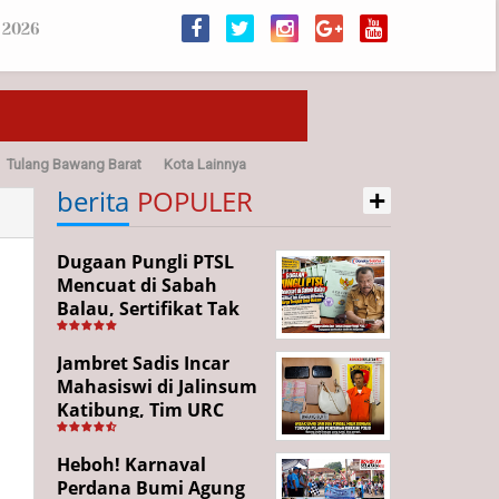
 2026
Tulang Bawang Barat
Kota Lainnya
+
sehatan
berita
POPULER
Dugaan Pungli PTSL
Mencuat di Sabah
Balau, Sertifikat Tak
Kunjung Diterima,
Warga Tempuh Jalur
Jambret Sadis Incar
Hukum
Mahasiswi di Jalinsum
Katibung, Tim URC
Ringkus Pelaku dan
Sita Barang Bukti
Heboh! Karnaval
Perdana Bumi Agung