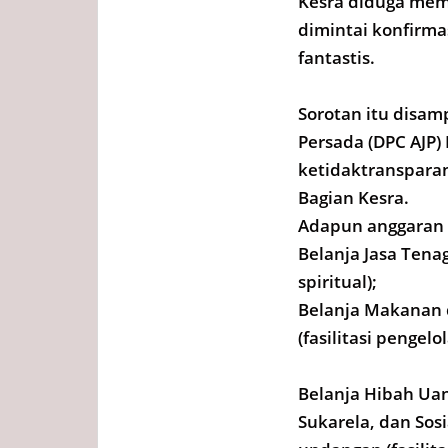
Kesra diduga mem
dimintai konfirma
fantastis.
Sorotan itu disam
Persada (DPC AJP)
ketidaktranspara
Bagian Kesra.
Adapun anggaran y
Belanja Jasa Tena
spiritual);
Belanja Makanan 
(fasilitasi pengel
Belanja Hibah Uan
Sukarela, dan Sos