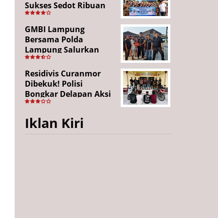
Sukses Sedot Ribuan
Penonton, Enam
Lingkungan Tampil All
GMBI Lampung
Out
Bersama Polda
Lampung Salurkan
Puluhan Paket
Sembako di
Residivis Curanmor
Bakauheni, Wujud
Dibekuk! Polisi
Kepedulian Sambut
Bongkar Delapan Aksi
HUT RI ke-81
Pencurian di
Candipuro, Empat
Iklan Kiri
Pelaku Ditangkap