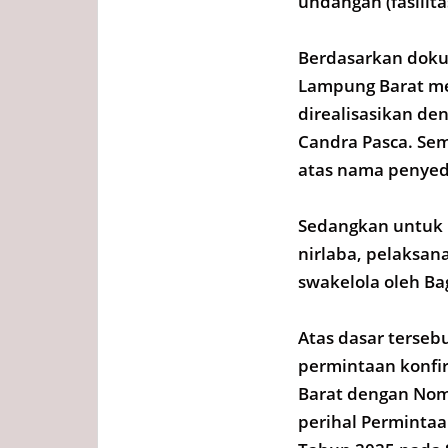
undangan (fasilita
Berdasarkan dokum
Lampung Barat me
direalisasikan de
Candra Pasca. Se
atas nama penyedi
Sedangkan untuk 
nirlaba, pelaksan
swakelola oleh Ba
Atas dasar terseb
permintaan konfir
Barat dengan Nom
perihal Permintaa