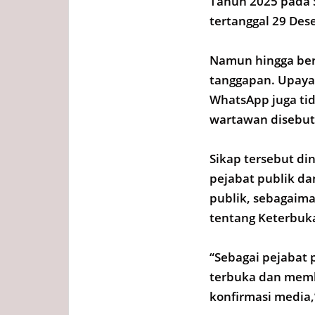
Tahun 2025 pada S
tertanggal 29 Des
Namun hingga beri
tanggapan. Upaya 
WhatsApp juga ti
wartawan disebut 
Sikap tersebut di
pejabat publik da
publik, sebagaim
tentang Keterbuka
“Sebagai pejabat 
terbuka dan membe
konfirmasi media,