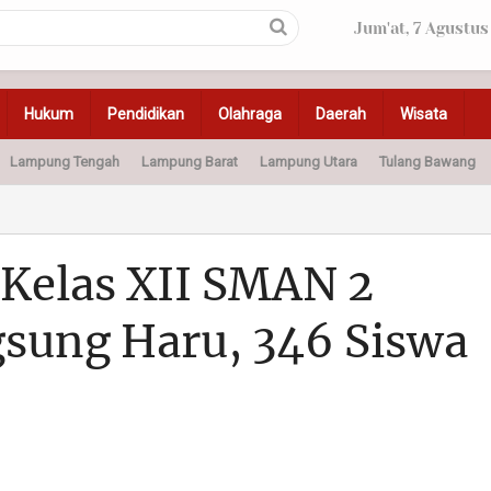
Jum'at, 7 Agustus
Hukum
Pendidikan
Olahraga
Daerah
Wisata
Lampung Tengah
Lampung Barat
Lampung Utara
Tulang Bawang
Peristiwa
Olahraga
Pendidikan
Otomotif
Ke
 Kelas XII SMAN 2
gsung Haru, 346 Siswa