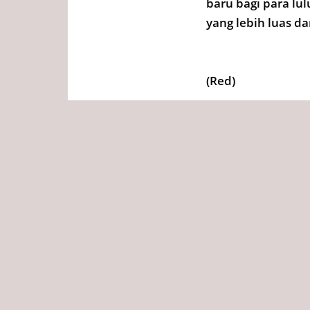
baru bagi para l
yang lebih luas d
(Red)
Tags
Redaksi
Diposting :
Kamis, 07 Mei 
Bagikan ini ke