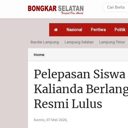
Nasional
Peritiwa
Politik
Bandar Lampung
Lampung Selatan
Lampung Timur
Home
Politik
Hukum
Home
Pelepasan Siswa
Kalianda Berlan
Resmi Lulus
Kamis, 07 Mei 2026,