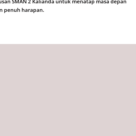
ulusan SMAN 2 Kalianda untuk menatap masa depan
an penuh harapan.
2026,