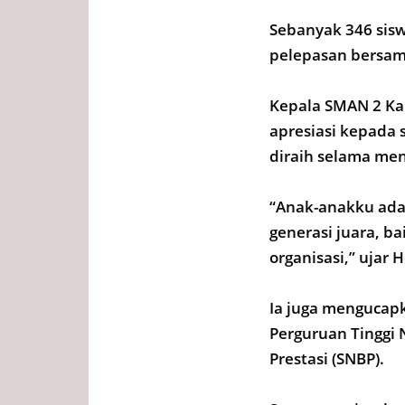
Sebanyak 346 sisw
pelepasan bersama
Kepala SMAN 2 Ka
apresiasi kepada 
diraih selama me
“Anak-anakku ada
generasi juara, b
organisasi,” uja
Ia juga mengucapk
Perguruan Tinggi 
Prestasi (SNBP).