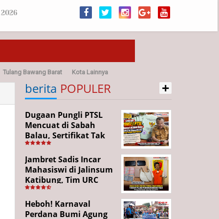
 2026
Tulang Bawang Barat
Kota Lainnya
+
sehatan
berita
POPULER
Dugaan Pungli PTSL
Mencuat di Sabah
Balau, Sertifikat Tak
Kunjung Diterima,
Warga Tempuh Jalur
Jambret Sadis Incar
Hukum
Mahasiswi di Jalinsum
Katibung, Tim URC
Ringkus Pelaku dan
Sita Barang Bukti
Heboh! Karnaval
Perdana Bumi Agung