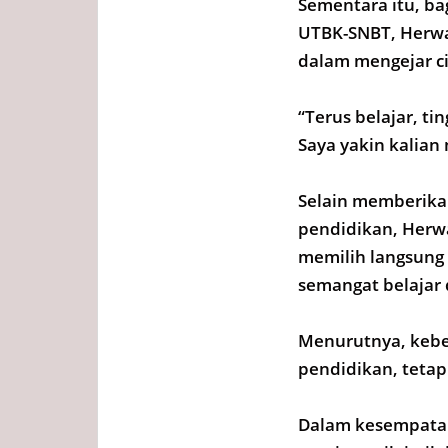
Sementara itu, bag
UTBK-SNBT, Herwa
dalam mengejar cit
“Terus belajar, t
Saya yakin kalia
Selain memberikan
pendidikan, Herw
memilih langsung
semangat belajar 
Menurutnya, keber
pendidikan, tetapi
Dalam kesempatan