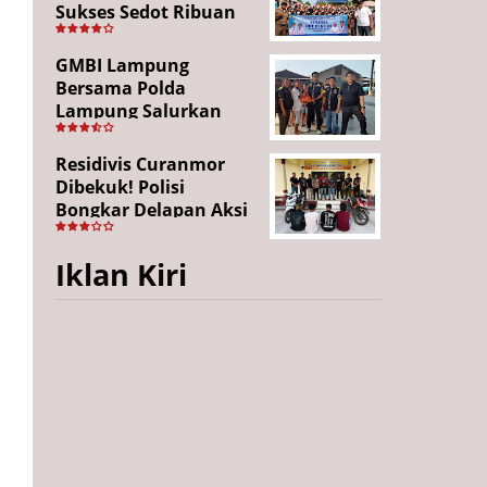
Sukses Sedot Ribuan
Penonton, Enam
Lingkungan Tampil All
GMBI Lampung
Out
Bersama Polda
Lampung Salurkan
Puluhan Paket
Sembako di
Residivis Curanmor
Bakauheni, Wujud
Dibekuk! Polisi
Kepedulian Sambut
Bongkar Delapan Aksi
HUT RI ke-81
Pencurian di
Candipuro, Empat
Iklan Kiri
Pelaku Ditangkap