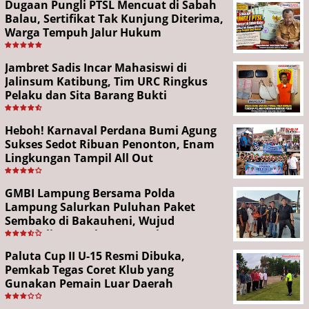
Dugaan Pungli PTSL Mencuat di Sabah
Balau, Sertifikat Tak Kunjung Diterima,
Warga Tempuh Jalur Hukum
Jambret Sadis Incar Mahasiswi di
Jalinsum Katibung, Tim URC Ringkus
Pelaku dan Sita Barang Bukti
Heboh! Karnaval Perdana Bumi Agung
Sukses Sedot Ribuan Penonton, Enam
Lingkungan Tampil All Out
GMBI Lampung Bersama Polda
Lampung Salurkan Puluhan Paket
Sembako di Bakauheni, Wujud
Kepedulian Sambut HUT RI ke-81
Paluta Cup II U-15 Resmi Dibuka,
Pemkab Tegas Coret Klub yang
Gunakan Pemain Luar Daerah