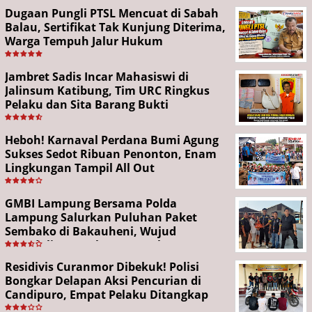
Dugaan Pungli PTSL Mencuat di Sabah
Balau, Sertifikat Tak Kunjung Diterima,
Warga Tempuh Jalur Hukum
Jambret Sadis Incar Mahasiswi di
Jalinsum Katibung, Tim URC Ringkus
Pelaku dan Sita Barang Bukti
Heboh! Karnaval Perdana Bumi Agung
Sukses Sedot Ribuan Penonton, Enam
Lingkungan Tampil All Out
GMBI Lampung Bersama Polda
Lampung Salurkan Puluhan Paket
Sembako di Bakauheni, Wujud
Kepedulian Sambut HUT RI ke-81
Residivis Curanmor Dibekuk! Polisi
Bongkar Delapan Aksi Pencurian di
Candipuro, Empat Pelaku Ditangkap