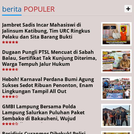
+
berita
POPULER
Jambret Sadis Incar Mahasiswi di
Jalinsum Katibung, Tim URC Ringkus
Pelaku dan Sita Barang Bukti
Dugaan Pungli PTSL Mencuat di Sabah
Balau, Sertifikat Tak Kunjung Diterima,
Warga Tempuh Jalur Hukum
Heboh! Karnaval Perdana Bumi Agung
Sukses Sedot Ribuan Penonton, Enam
Lingkungan Tampil All Out
GMBI Lampung Bersama Polda
Lampung Salurkan Puluhan Paket
Sembako di Bakauheni, Wujud
Kepedulian Sambut HUT RI ke-81
Residivis Curanmor Dibekuk! Polisi