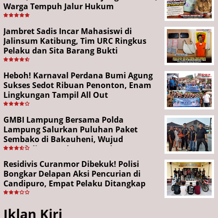
Warga Tempuh Jalur Hukum
Jambret Sadis Incar Mahasiswi di
Jalinsum Katibung, Tim URC Ringkus
Pelaku dan Sita Barang Bukti
Heboh! Karnaval Perdana Bumi Agung
Sukses Sedot Ribuan Penonton, Enam
Lingkungan Tampil All Out
GMBI Lampung Bersama Polda
Lampung Salurkan Puluhan Paket
Sembako di Bakauheni, Wujud
Kepedulian Sambut HUT RI ke-81
Residivis Curanmor Dibekuk! Polisi
Bongkar Delapan Aksi Pencurian di
Candipuro, Empat Pelaku Ditangkap
Iklan Kiri