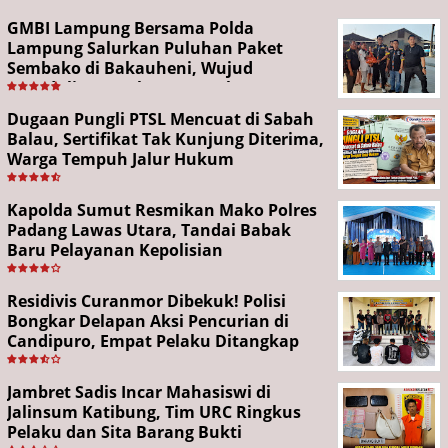
GMBI Lampung Bersama Polda
Lampung Salurkan Puluhan Paket
Sembako di Bakauheni, Wujud
Kepedulian Sambut HUT RI ke-81
Dugaan Pungli PTSL Mencuat di Sabah
Balau, Sertifikat Tak Kunjung Diterima,
Warga Tempuh Jalur Hukum
Kapolda Sumut Resmikan Mako Polres
Padang Lawas Utara, Tandai Babak
Baru Pelayanan Kepolisian
Residivis Curanmor Dibekuk! Polisi
Bongkar Delapan Aksi Pencurian di
Candipuro, Empat Pelaku Ditangkap
Jambret Sadis Incar Mahasiswi di
Jalinsum Katibung, Tim URC Ringkus
Pelaku dan Sita Barang Bukti