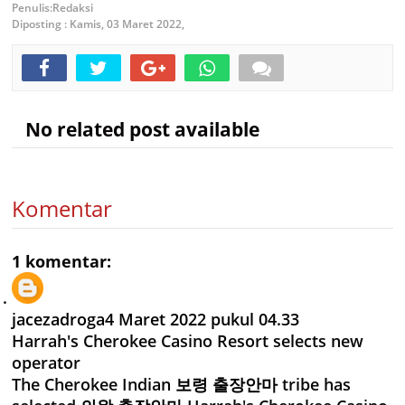
Redaksi
Diposting :
Kamis, 03 Maret 2022,
No related post available
Komentar
1 komentar:
jacezadroga
4 Maret 2022 pukul 04.33
Harrah's Cherokee Casino Resort selects new
operator
The Cherokee Indian
보령 출장안마
tribe has