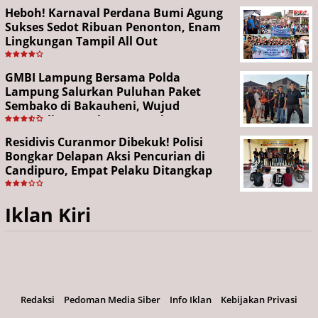
Heboh! Karnaval Perdana Bumi Agung
Sukses Sedot Ribuan Penonton, Enam
Lingkungan Tampil All Out
GMBI Lampung Bersama Polda
Lampung Salurkan Puluhan Paket
Sembako di Bakauheni, Wujud
Kepedulian Sambut HUT RI ke-81
Residivis Curanmor Dibekuk! Polisi
Bongkar Delapan Aksi Pencurian di
Candipuro, Empat Pelaku Ditangkap
Iklan Kiri
Redaksi
Pedoman Media Siber
Info Iklan
Kebijakan Privasi