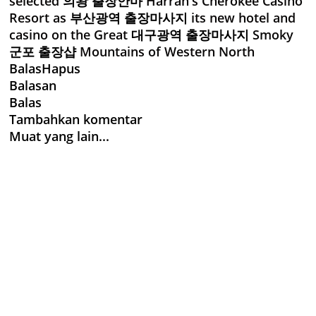
selected
의왕 출장안마
Harrah's Cherokee Casino
Resort as
부산광역 출장마사지
its new hotel and
casino on the Great
대구광역 출장마사지
Smoky
군포 출장샵
Mountains of Western North
Balas
Hapus
Balasan
Balas
Tambahkan komentar
Muat yang lain...