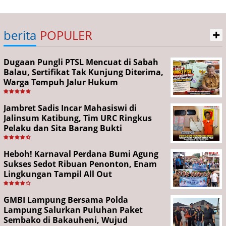
+
berita
POPULER
Dugaan Pungli PTSL Mencuat di Sabah
Balau, Sertifikat Tak Kunjung Diterima,
Warga Tempuh Jalur Hukum
Jambret Sadis Incar Mahasiswi di
Jalinsum Katibung, Tim URC Ringkus
Pelaku dan Sita Barang Bukti
Heboh! Karnaval Perdana Bumi Agung
Sukses Sedot Ribuan Penonton, Enam
Lingkungan Tampil All Out
GMBI Lampung Bersama Polda
Lampung Salurkan Puluhan Paket
Sembako di Bakauheni, Wujud