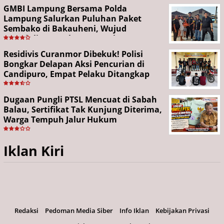
GMBI Lampung Bersama Polda
Lampung Salurkan Puluhan Paket
Sembako di Bakauheni, Wujud
Kepedulian Sambut HUT RI ke-81
Residivis Curanmor Dibekuk! Polisi
Bongkar Delapan Aksi Pencurian di
Candipuro, Empat Pelaku Ditangkap
Dugaan Pungli PTSL Mencuat di Sabah
Balau, Sertifikat Tak Kunjung Diterima,
Warga Tempuh Jalur Hukum
Iklan Kiri
Redaksi
Pedoman Media Siber
Info Iklan
Kebijakan Privasi