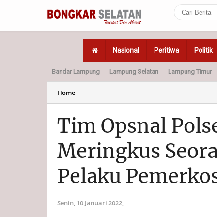
Nasional
Peritiwa
Politik
Bandar Lampung
Lampung Selatan
Lampung Timur
Home
Politik
Hukum
Home
Tim Opsnal Pols
Meringkus Seor
Pelaku Pemerko
Senin, 10 Januari 2022,