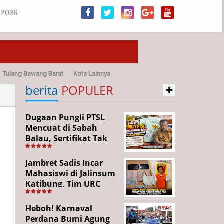
 2026
Tulang Bawang Barat
Kota Lainnya
+
sehatan
berita
POPULER
Dugaan Pungli PTSL
Mencuat di Sabah
Balau, Sertifikat Tak
Kunjung Diterima,
Warga Tempuh Jalur
Jambret Sadis Incar
Hukum
Mahasiswi di Jalinsum
Katibung, Tim URC
Ringkus Pelaku dan
Sita Barang Bukti
Heboh! Karnaval
Perdana Bumi Agung