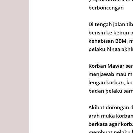
berboncengan
Di tengah jalan t
bensin ke kebun 
kehabisan BBM, me
pelaku hinga akhi
Korban Mawar sem
menjawab mau me
lengan korban, k
badan pelaku samb
Akibat dorongan 
arah muka korban
berkata agar kor
membuat pelaku k