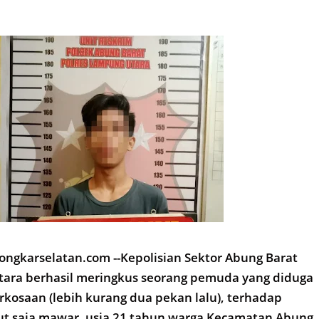
ngkarselatan.com --Kepolisian Sektor Abung Barat
tara berhasil meringkus seorang pemuda yang diduga
rkosaan (lebih kurang dua pekan lalu), terhadap
ut saja mawar, usia 21 tahun warga Kecamatan Abung