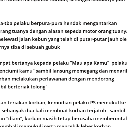
iba-tba pelaku berpura-pura hendak mengantarkan
orang tuanya dengan alasan sepeda motor orang tuany
lewati jalan kebun yang telah di putar-putar jauh ol
rnya tiba di sebuah gubuk
pat bertanya kepada pelaku "Mau apa Kamu" pelak
nciumi kamu" sambil lansung memegang dan menari
orban melakukan perlawanan dengan mendorong
il berteriak tolong"
dan teriakan korban, kemudian pelaku PS memukul ke
 sebanyak dua kali membuat korban terjatuh sambil
ban "diam", korban masih tetap berusaha memberonta
embali memukuli serta mencekik leher korban