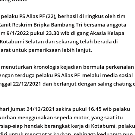
elaku PS Alias PF (22), berhasil di ringkus oleh tim
Kanit Reskrim Bripka Bambang Tri bersama anggota
 9/1/2022 pukul 23.30 wib di gang Akasia Kelapa
Kotabumi Selatan dan sekarang telah berada di
rat untuk pemeriksaan lebih lanjut.
 menuturkan kronologis kejadian bermula perkenalan
ngan terduga pelaku PS Alias PF melalui media sosial
ggal 22/12/2021 dan berlanjut dengan saling chating 
hari Jumat 24/12/2021 sekira pukul 16.45 wib pelaku
korban menggunakan sepeda motor, yang saat itu
siap-siap hendak berangkat kerja di Kotabumi, pelak
diri untuk mengantar korban, sehingga keduanya pun