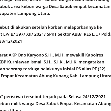
 gubuk area kebun warga Desa Sabuk empat kecamatan
bupaten Lampung Utara.
ebut dilakukan setelah korban melaporkannya ke
 LP/ B/ 397/ XII/ 2021/ SPKT Sektor ABB/ RES L.U/ Pold
28/12/2021
rat AKP Ono Karyono S.H., M.H. mewakili Kapolres
P Kurniawan Ismail S.H., S.I.K., M.I.K. mengatakan
 seorang terduga pelakunya inisial PS alias PF (22)
 Empat Kecamatan Abung Kunang Kab. Lampung Utar
" peristiwa tersebut terjadi pada Selasa 24/12/2021
ebun milik warga Desa Sabuk Empat Kecamatan Abun
ung Utara.