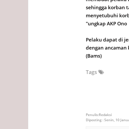
sehingga korban t
menyetubuhi kor
"ungkap AKP Ono
Pelaku dapat di j
dengan ancaman 
(Bams)
Tags
Redaksi
Diposting :
Senin, 10 Janu