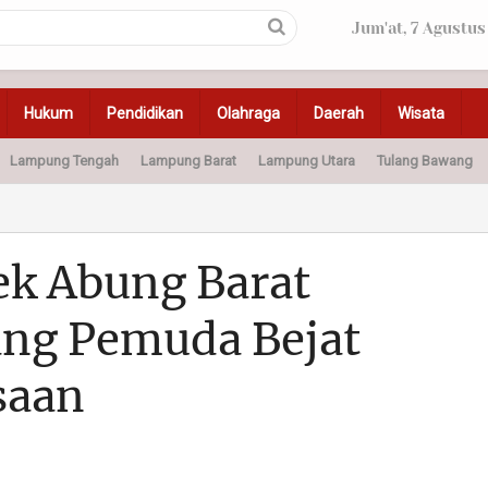
Jum'at, 7 Agustus
Hukum
Pendidikan
Olahraga
Daerah
Wisata
Lampung Tengah
Lampung Barat
Lampung Utara
Tulang Bawang
Peristiwa
Olahraga
Pendidikan
Otomotif
Ke
ek Abung Barat
ang Pemuda Bejat
saan