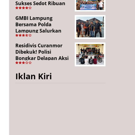
Sukses Sedot Ribuan
Penonton, Enam
Lingkungan Tampil All
GMBI Lampung
Out
Bersama Polda
Lampung Salurkan
Puluhan Paket
Sembako di
Residivis Curanmor
Bakauheni, Wujud
Dibekuk! Polisi
Kepedulian Sambut
Bongkar Delapan Aksi
HUT RI ke-81
Pencurian di
Candipuro, Empat
Iklan Kiri
Pelaku Ditangkap