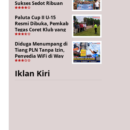
Sukses Sedot Ribuan
Penonton, Enam
Lingkungan Tampil All
Paluta Cup II U-15
Out
Resmi Dibuka, Pemkab
Tegas Coret Klub yang
Gunakan Pemain Luar
Daerah
Diduga Menumpang di
Tiang PLN Tanpa Izin,
Penyedia WiFi di Way
Kanan Mangkir dari
Panggilan
Iklan Kiri