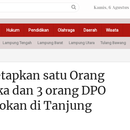
Kamis, 6 Agustus
Hukum
Pendidikan
Olahraga
Daerah
Wisata
Lampung Tengah
Lampung Barat
Lampung Utara
Tulang Bawang
Peristiwa
Olahraga
Pendidikan
Otomotif
Ke
etapkan satu Orang
ka dan 3 orang DPO
okan di Tanjung