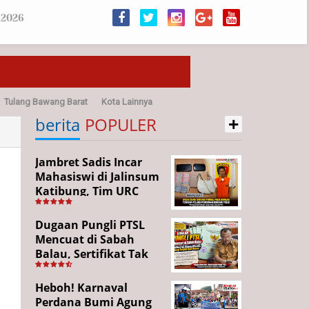
 2026
Tulang Bawang Barat
Kota Lainnya
+
sehatan
berita
POPULER
Jambret Sadis Incar
Mahasiswi di Jalinsum
Katibung, Tim URC
Ringkus Pelaku dan
Sita Barang Bukti
Dugaan Pungli PTSL
Mencuat di Sabah
Balau, Sertifikat Tak
Kunjung Diterima,
Warga Tempuh Jalur
Heboh! Karnaval
Hukum
Perdana Bumi Agung