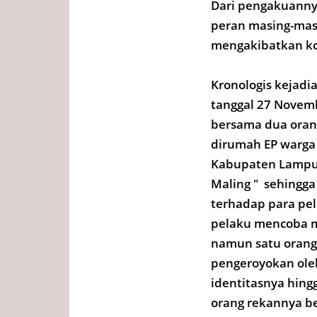
Dari pengakuanny
peran masing-masi
mengakibatkan ko
Kronologis kejadi
tanggal 27 Novemb
bersama dua ora
dirumah EP warga
Kabupaten Lampun
Maling " sehingg
terhadap para pel
pelaku mencoba m
namun satu orang 
pengeroyokan ole
identitasnya hin
orang rekannya be